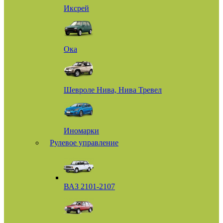
Иксрей
Ока
Шевроле Нива, Нива Тревел
Иномарки
Рулевое управление
ВАЗ 2101-2107