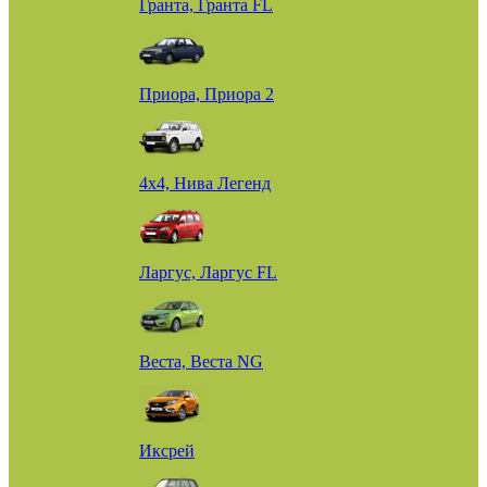
Гранта, Гранта FL
Приора, Приора 2
4х4, Нива Легенд
Ларгус, Ларгус FL
Веста, Веста NG
Иксрей