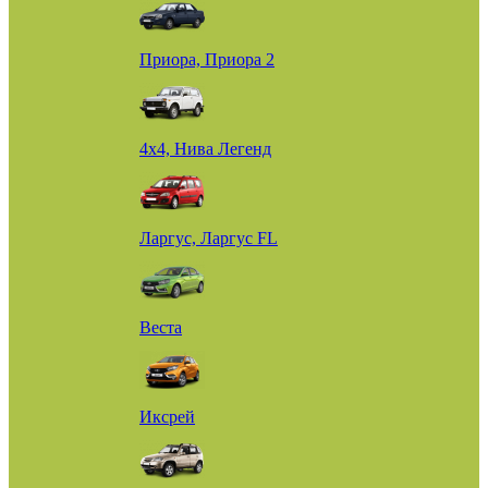
Приора, Приора 2
4х4, Нива Легенд
Ларгус, Ларгус FL
Веста
Иксрей