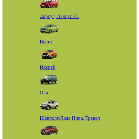
Ларгус, Ларгус FL
Веста
Иксрей
Ока
Шевроле/Лада Нива, Тревел