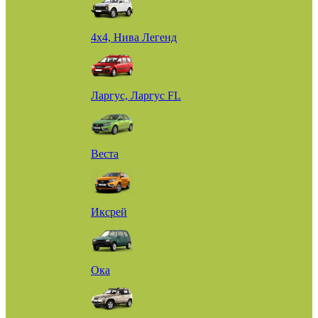
4х4, Нива Легенд
Ларгус, Ларгус FL
Веста
Иксрей
Ока