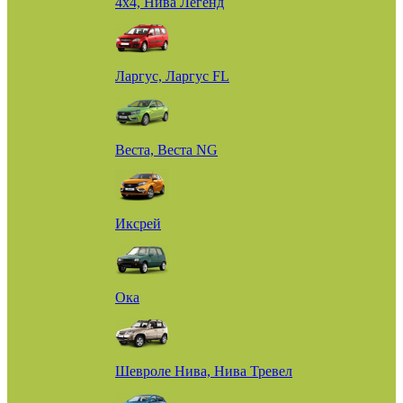
4х4, Нива Легенд
Ларгус, Ларгус FL
Веста, Веста NG
Иксрей
Ока
Шевроле Нива, Нива Тревел