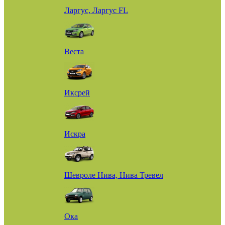
Ларгус, Ларгус FL
Веста
Иксрей
Искра
Шевроле Нива, Нива Тревел
Ока