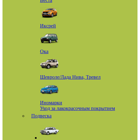
Веста
Иксрей
Ока
Шевроле/Лада Нива, Тревел
Иномарки
Уход за лакокрасочным покрытием
Подвеска