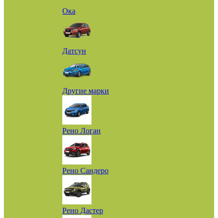
Ока
Датсун
Другие марки
Рено Логан
Рено Сандеро
Рено Дастер