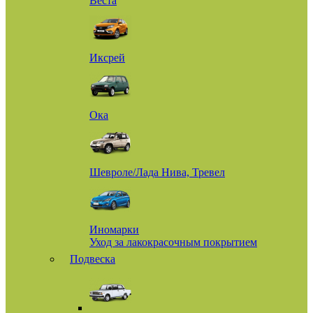
Веста
Иксрей
Ока
Шевроле/Лада Нива, Тревел
Иномарки
Уход за лакокрасочным покрытием
Подвеска