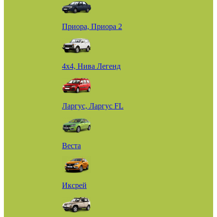
Приора, Приора 2
4х4, Нива Легенд
Ларгус, Ларгус FL
Веста
Иксрей