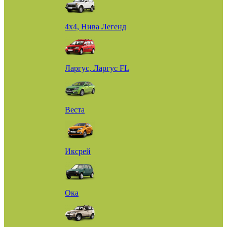
4х4, Нива Легенд
Ларгус, Ларгус FL
Веста
Иксрей
Ока