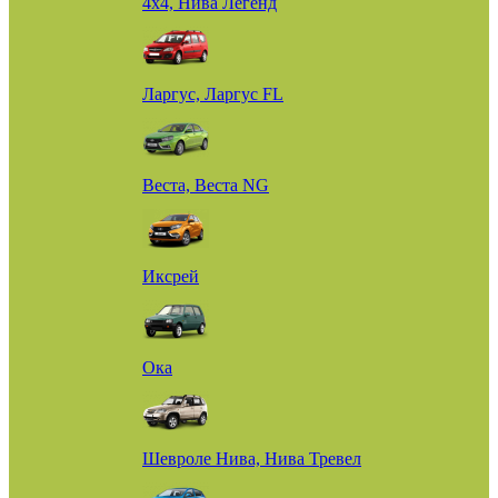
4х4, Нива Легенд
Ларгус, Ларгус FL
Веста, Веста NG
Иксрей
Ока
Шевроле Нива, Нива Тревел