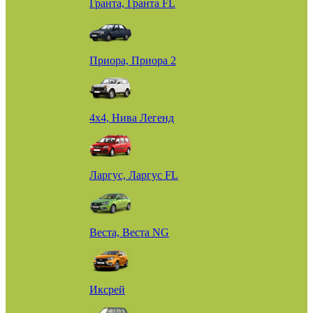
Гранта, Гранта FL
Приора, Приора 2
4х4, Нива Легенд
Ларгус, Ларгус FL
Веста, Веста NG
Иксрей