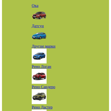
Ока
Датсун
Другие марки
Рено Логан
Рено Сандеро
Рено Дастер