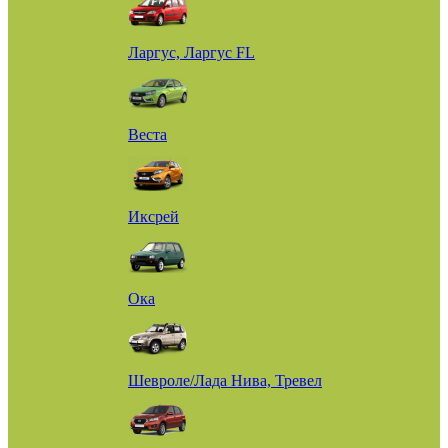
Ларгус, Ларгус FL
Веста
Иксрей
Ока
Шевроле/Лада Нива, Тревел