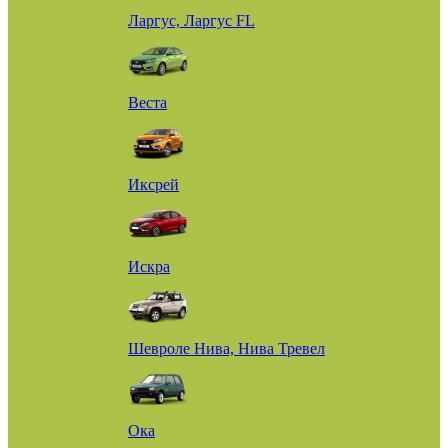
Ларгус, Ларгус FL
Веста
Иксрей
Искра
Шевроле Нива, Нива Тревел
Ока