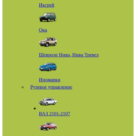
Иксрей
Ока
Шевроле Нива, Нива Тревел
Иномарки
Рулевое управление
ВАЗ 2101-2107