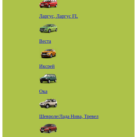
Ларгус, Ларгус FL
Веста
Иксрей
Ока
Шевроле/Лада Нива, Тревел