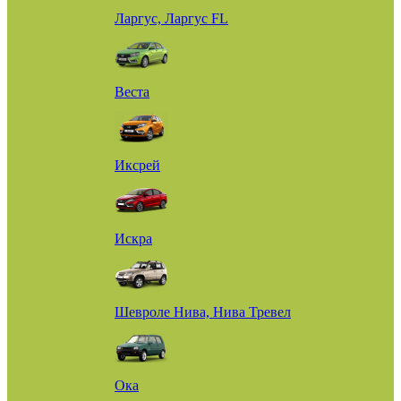
Ларгус, Ларгус FL
Веста
Иксрей
Искра
Шевроле Нива, Нива Тревел
Ока