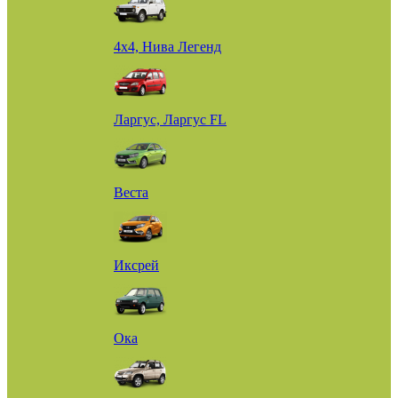
4х4, Нива Легенд
Ларгус, Ларгус FL
Веста
Иксрей
Ока