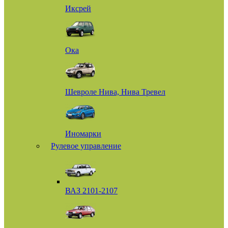
Иксрей
Ока
Шевроле Нива, Нива Тревел
Иномарки
Рулевое управление
ВАЗ 2101-2107