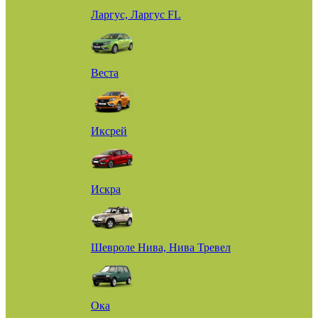
Ларгус, Ларгус FL
Веста
Иксрей
Искра
Шевроле Нива, Нива Тревел
Ока