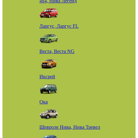
4х4, Нива Легенд
Ларгус, Ларгус FL
Веста, Веста NG
Иксрей
Ока
Шевроле Нива, Нива Тревел