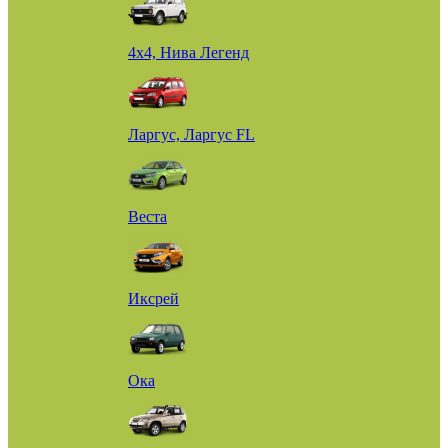
4х4, Нива Легенд
Ларгус, Ларгус FL
Веста
Иксрей
Ока