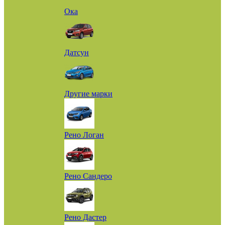
Ока
Датсун
Другие марки
Рено Логан
Рено Сандеро
Рено Дастер