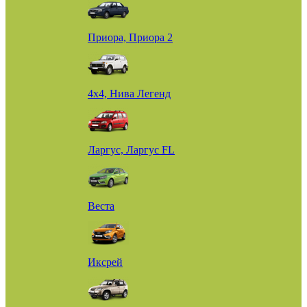
Приора, Приора 2
4х4, Нива Легенд
Ларгус, Ларгус FL
Веста
Иксрей