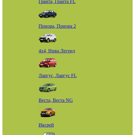
Гранта, Гранта FL
Приора, Приора 2
4х4, Нива Легенд
Ларгус, Ларгус FL
Веста, Веста NG
Иксрей