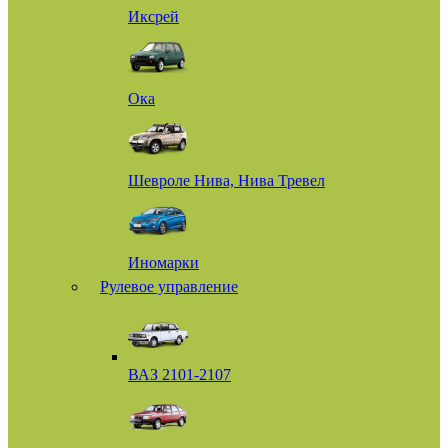
Иксрей
Ока
Шевроле Нива, Нива Тревел
Иномарки
Рулевое управление
ВАЗ 2101-2107