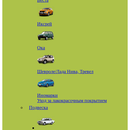
Веста
Иксрей
Ока
Шевроле/Лада Нива, Тревел
Иномарки
Уход за лакокрасочным покрытием
Подвеска