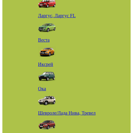
Ларгус, Ларгус FL
Веста
Иксрей
Ока
Шевроле/Лада Нива, Тревел