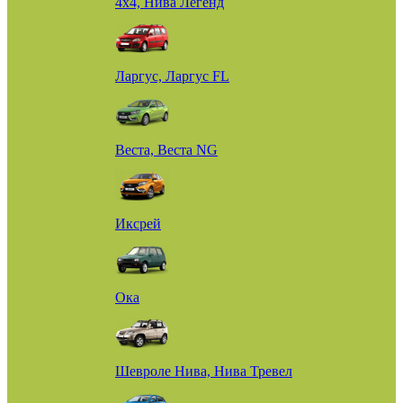
4х4, Нива Легенд
Ларгус, Ларгус FL
Веста, Веста NG
Иксрей
Ока
Шевроле Нива, Нива Тревел