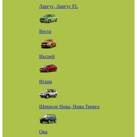
Ларгус, Ларгус FL
Веста
Иксрей
Искра
Шевроле Нива, Нива Тревел
Ока