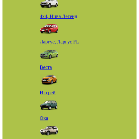
4х4, Нива Легенд
Ларгус, Ларгус FL
Веста
Иксрей
Ока