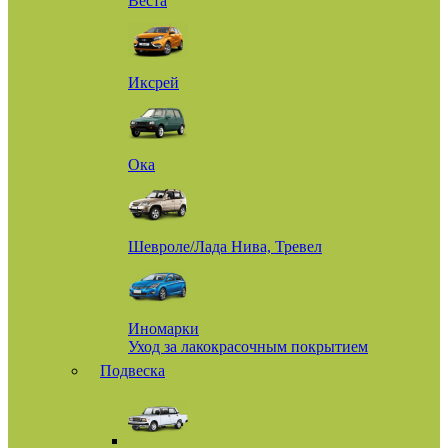
Веста
Иксрей
Ока
Шевроле/Лада Нива, Тревел
Иномарки
Уход за лакокрасочным покрытием
Подвеска