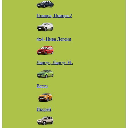
Приора, Приора 2
4х4, Нива Легенд
Ларгус, Ларгус FL
Веста
Иксрей