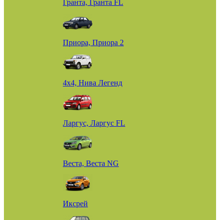
Гранта, Гранта FL
Приора, Приора 2
4х4, Нива Легенд
Ларгус, Ларгус FL
Веста, Веста NG
Иксрей