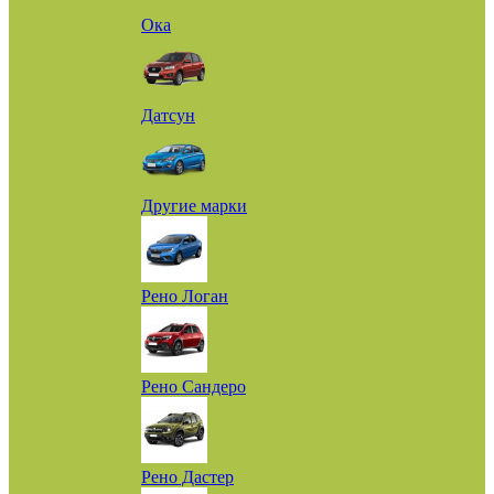
Ока
Датсун
Другие марки
Рено Логан
Рено Сандеро
Рено Дастер