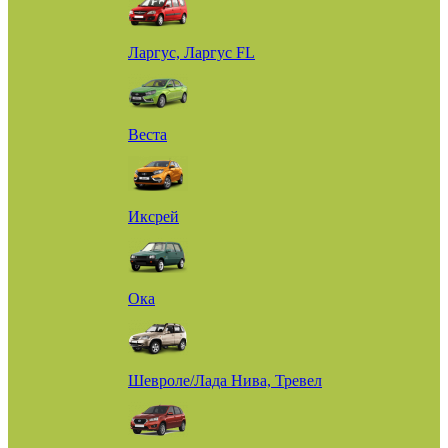
Ларгус, Ларгус FL
Веста
Иксрей
Ока
Шевроле/Лада Нива, Тревел