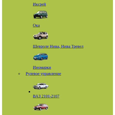
Иксрей
Ока
Шевроле Нива, Нива Тревел
Иномарки
Рулевое управление
ВАЗ 2101-2107