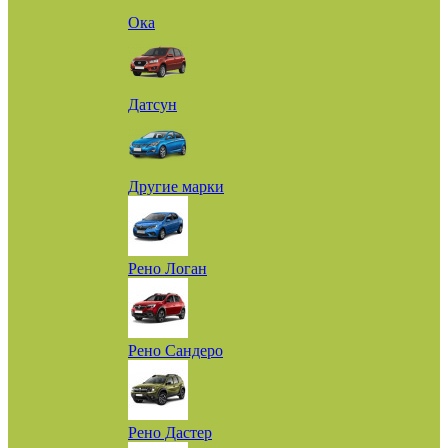
Ока
Датсун
Другие марки
Рено Логан
Рено Сандеро
Рено Дастер