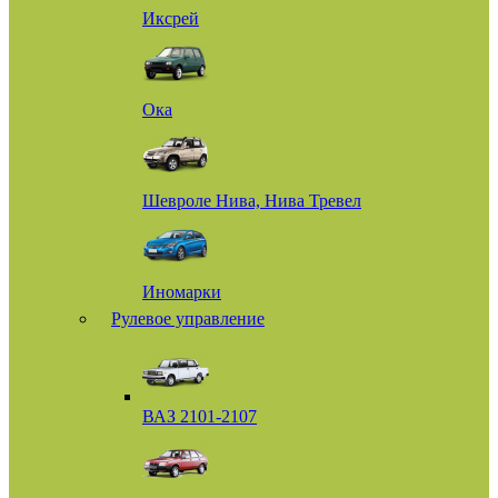
Иксрей
Ока
Шевроле Нива, Нива Тревел
Иномарки
Рулевое управление
ВАЗ 2101-2107