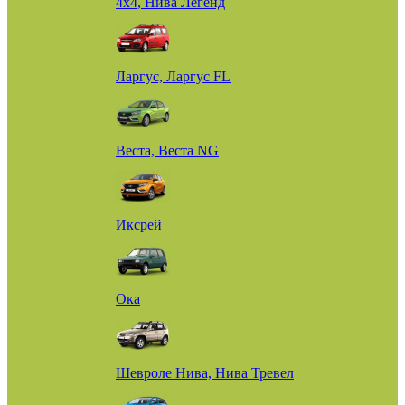
4х4, Нива Легенд
Ларгус, Ларгус FL
Веста, Веста NG
Иксрей
Ока
Шевроле Нива, Нива Тревел