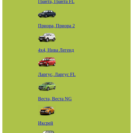
Гранта, Гранта FL
Приора, Приора 2
4х4, Нива Легенд
Ларгус, Ларгус FL
Веста, Веста NG
Иксрей