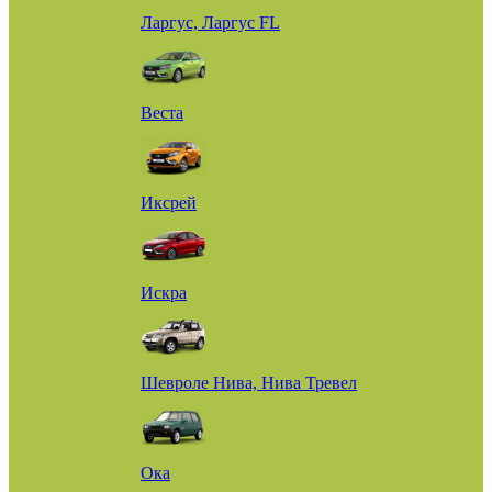
Ларгус, Ларгус FL
Веста
Иксрей
Искра
Шевроле Нива, Нива Тревел
Ока