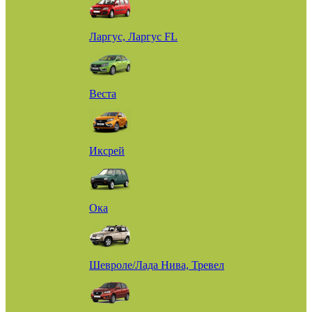
Ларгус, Ларгус FL
Веста
Иксрей
Ока
Шевроле/Лада Нива, Тревел