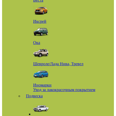
Веста
Иксрей
Ока
Шевроле/Лада Нива, Тревел
Иномарки
Уход за лакокрасочным покрытием
Подвеска