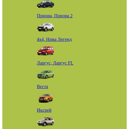
Приора, Приора 2
4х4, Нива Легенд
Ларгус, Ларгус FL
Веста
Иксрей