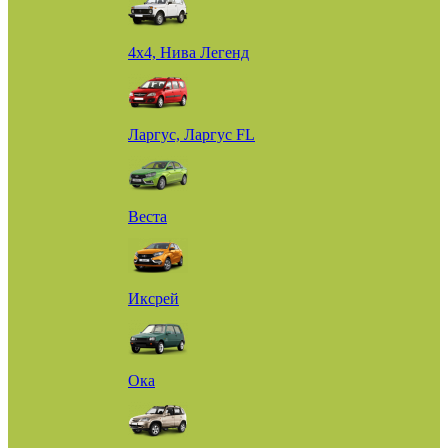
4х4, Нива Легенд
Ларгус, Ларгус FL
Веста
Иксрей
Ока