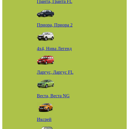
Гранта, Гранта FL
Приора, Приора 2
4х4, Нива Легенд
Ларгус, Ларгус FL
Веста, Веста NG
Иксрей