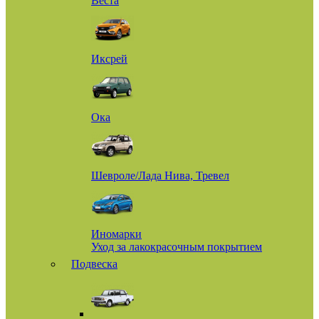
Веста
Иксрей
Ока
Шевроле/Лада Нива, Тревел
Иномарки
Уход за лакокрасочным покрытием
Подвеска