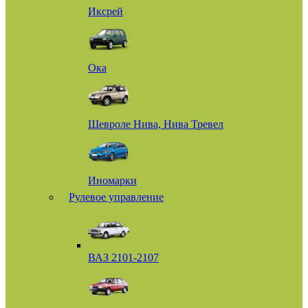
Иксрей
Ока
Шевроле Нива, Нива Тревел
Иномарки
Рулевое управление
ВАЗ 2101-2107