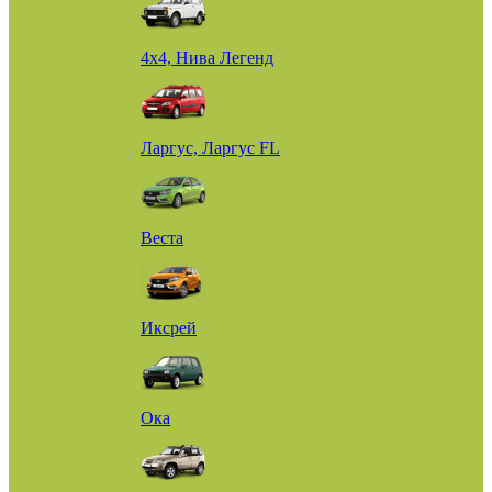
4х4, Нива Легенд
Ларгус, Ларгус FL
Веста
Иксрей
Ока