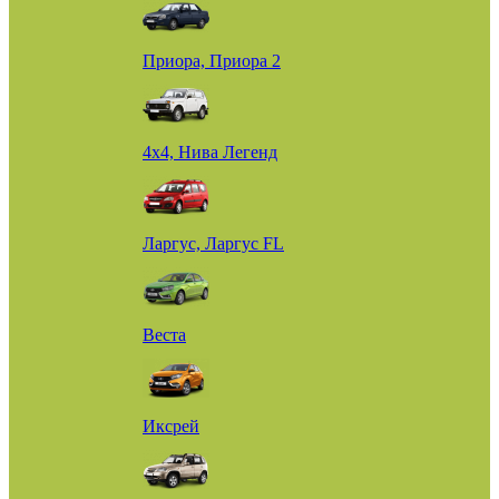
Приора, Приора 2
4х4, Нива Легенд
Ларгус, Ларгус FL
Веста
Иксрей