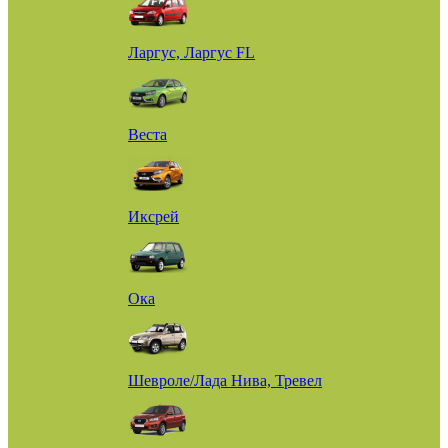
Ларгус, Ларгус FL
Веста
Иксрей
Ока
Шевроле/Лада Нива, Тревел