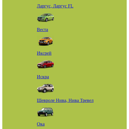
Ларгус, Ларгус FL
Веста
Иксрей
Искра
Шевроле Нива, Нива Тревел
Ока