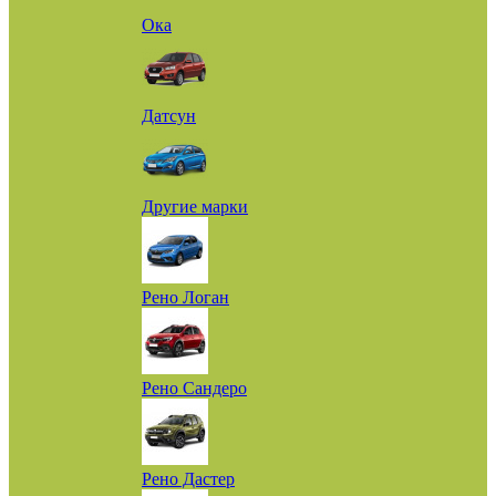
Ока
Датсун
Другие марки
Рено Логан
Рено Сандеро
Рено Дастер