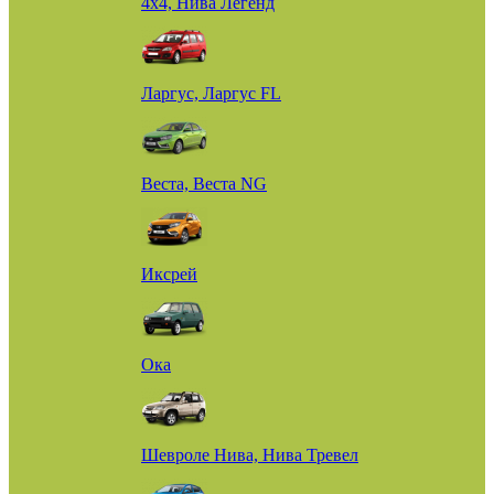
4х4, Нива Легенд
Ларгус, Ларгус FL
Веста, Веста NG
Иксрей
Ока
Шевроле Нива, Нива Тревел