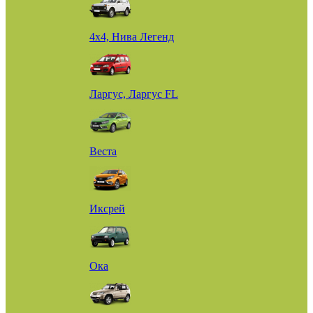
4х4, Нива Легенд
Ларгус, Ларгус FL
Веста
Иксрей
Ока