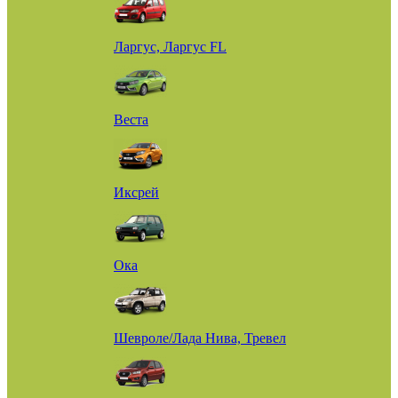
Ларгус, Ларгус FL
Веста
Иксрей
Ока
Шевроле/Лада Нива, Тревел