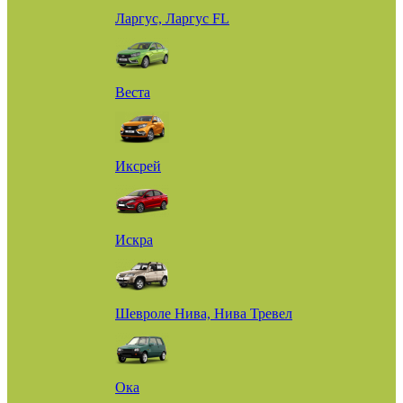
Ларгус, Ларгус FL
Веста
Иксрей
Искра
Шевроле Нива, Нива Тревел
Ока