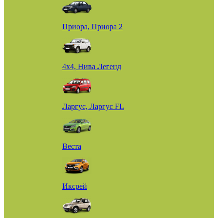
Приора, Приора 2
4х4, Нива Легенд
Ларгус, Ларгус FL
Веста
Иксрей