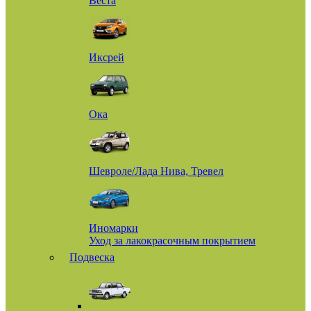
Веста
Иксрей
Ока
Шевроле/Лада Нива, Тревел
Иномарки
Уход за лакокрасочным покрытием
Подвеска