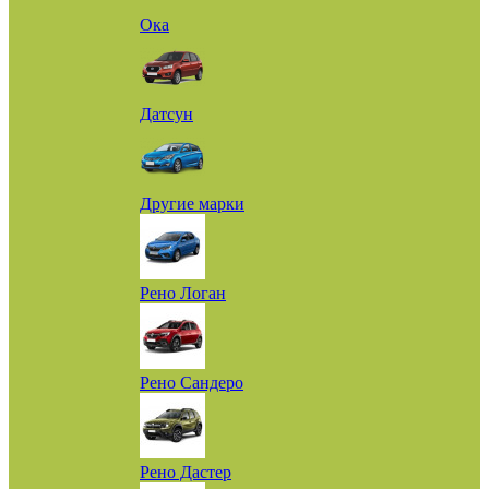
Ока
Датсун
Другие марки
Рено Логан
Рено Сандеро
Рено Дастер