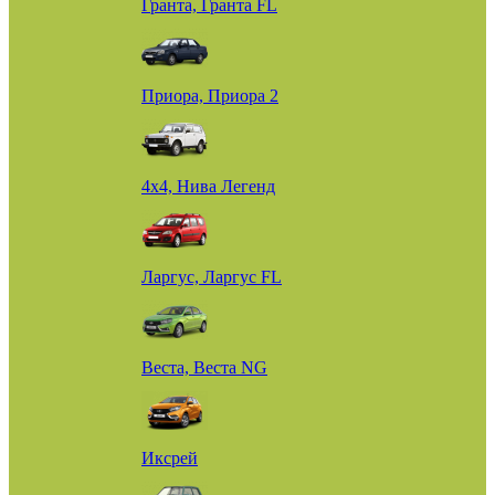
Гранта, Гранта FL
Приора, Приора 2
4х4, Нива Легенд
Ларгус, Ларгус FL
Веста, Веста NG
Иксрей