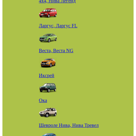
4х4, Нива Легенд
Ларгус, Ларгус FL
Веста, Веста NG
Иксрей
Ока
Шевроле Нива, Нива Тревел