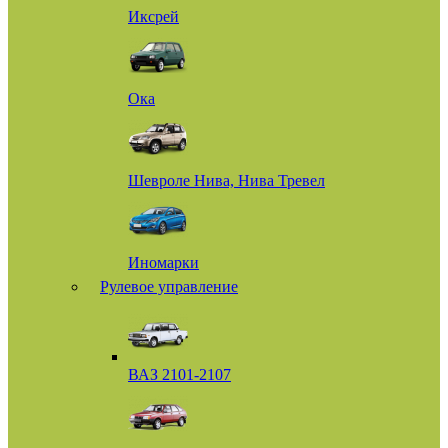
Иксрей
Ока
Шевроле Нива, Нива Тревел
Иномарки
Рулевое управление
ВАЗ 2101-2107