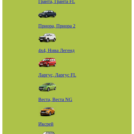
Гранта, Гранта FL
Приора, Приора 2
4х4, Нива Легенд
Ларгус, Ларгус FL
Веста, Веста NG
Иксрей