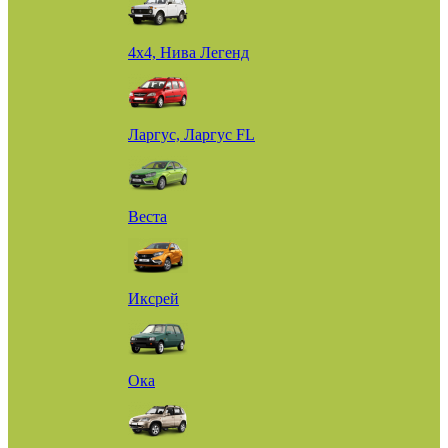
4х4, Нива Легенд
Ларгус, Ларгус FL
Веста
Иксрей
Ока