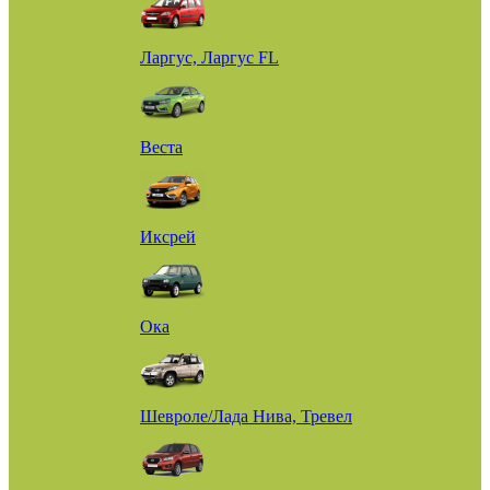
Ларгус, Ларгус FL
Веста
Иксрей
Ока
Шевроле/Лада Нива, Тревел