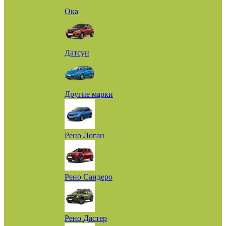
Ока
Датсун
Другие марки
Рено Логан
Рено Сандеро
Рено Дастер