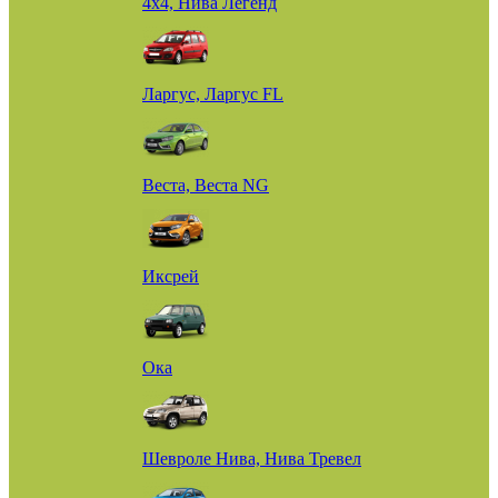
4х4, Нива Легенд
Ларгус, Ларгус FL
Веста, Веста NG
Иксрей
Ока
Шевроле Нива, Нива Тревел