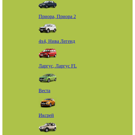
Приора, Приора 2
4х4, Нива Легенд
Ларгус, Ларгус FL
Веста
Иксрей