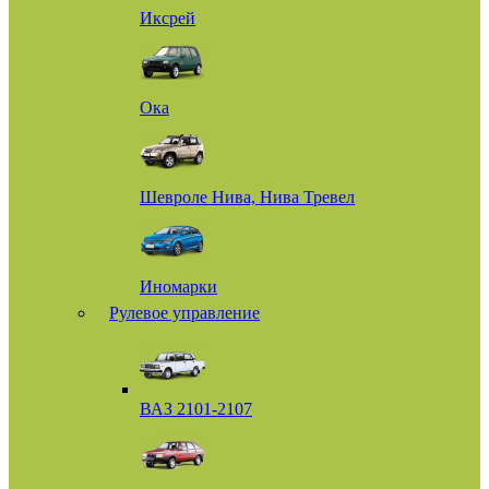
Иксрей
Ока
Шевроле Нива, Нива Тревел
Иномарки
Рулевое управление
ВАЗ 2101-2107