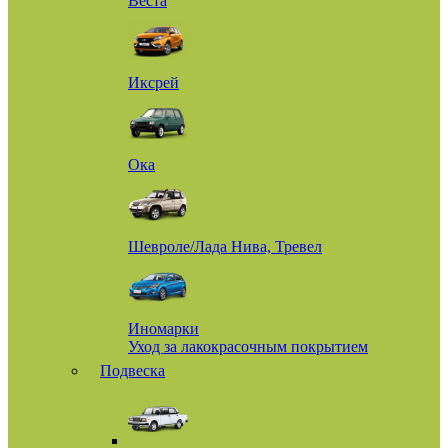
Веста
Иксрей
Ока
Шевроле/Лада Нива, Тревел
Иномарки
Уход за лакокрасочным покрытием
Подвеска