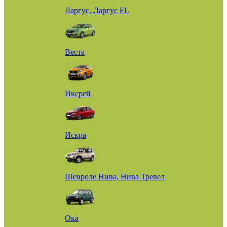
Ларгус, Ларгус FL
Веста
Иксрей
Искра
Шевроле Нива, Нива Тревел
Ока