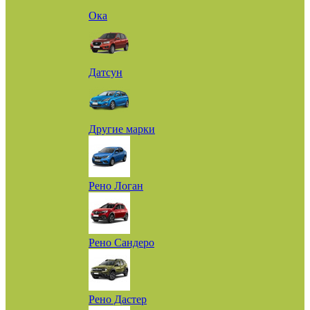
Ока
Датсун
Другие марки
Рено Логан
Рено Сандеро
Рено Дастер