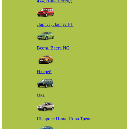
4х4, Нива Легенд
Ларгус, Ларгус FL
Веста, Веста NG
Иксрей
Ока
Шевроле Нива, Нива Тревел