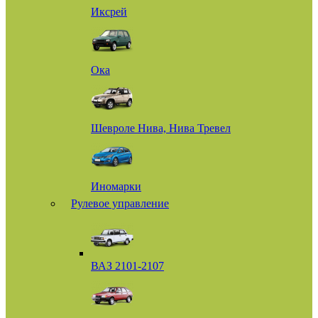
Иксрей
Ока
Шевроле Нива, Нива Тревел
Иномарки
Рулевое управление
ВАЗ 2101-2107