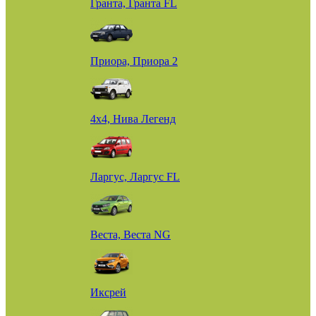
Гранта, Гранта FL
Приора, Приора 2
4х4, Нива Легенд
Ларгус, Ларгус FL
Веста, Веста NG
Иксрей