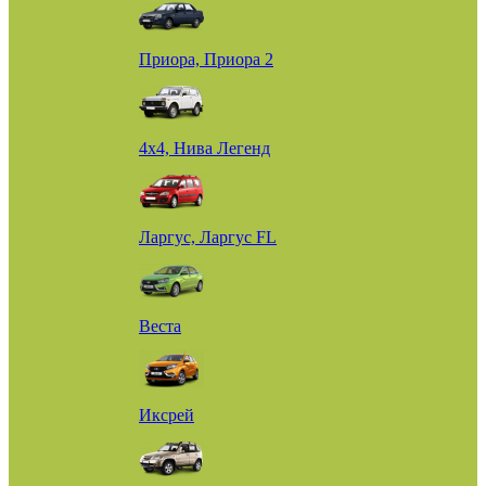
Приора, Приора 2
4х4, Нива Легенд
Ларгус, Ларгус FL
Веста
Иксрей