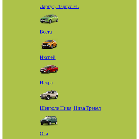
Ларгус, Ларгус FL
Веста
Иксрей
Искра
Шевроле Нива, Нива Тревел
Ока