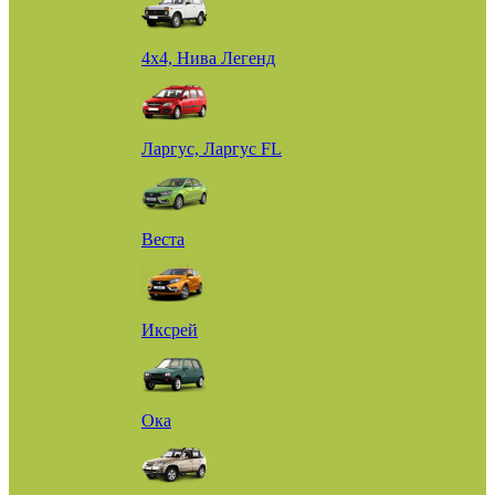
4х4, Нива Легенд
Ларгус, Ларгус FL
Веста
Иксрей
Ока