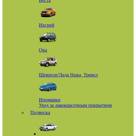
Веста
Иксрей
Ока
Шевроле/Лада Нива, Тревел
Иномарки
Уход за лакокрасочным покрытием
Подвеска