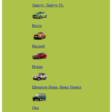
Ларгус, Ларгус FL
Веста
Иксрей
Искра
Шевроле Нива, Нива Тревел
Ока