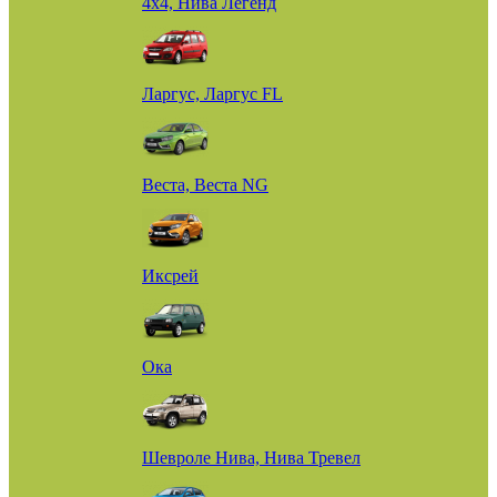
4х4, Нива Легенд
Ларгус, Ларгус FL
Веста, Веста NG
Иксрей
Ока
Шевроле Нива, Нива Тревел