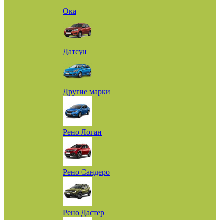
Ока
Датсун
Другие марки
Рено Логан
Рено Сандеро
Рено Дастер