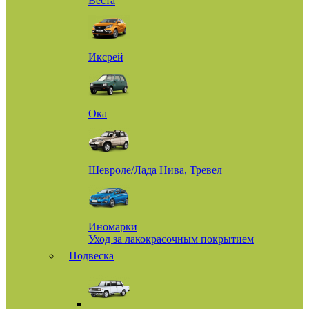
Веста
Иксрей
Ока
Шевроле/Лада Нива, Тревел
Иномарки
Уход за лакокрасочным покрытием
Подвеска