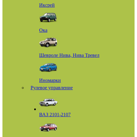
Иксрей
Ока
Шевроле Нива, Нива Тревел
Иномарки
Рулевое управление
ВАЗ 2101-2107