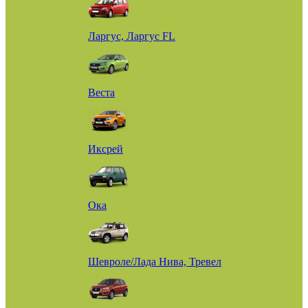
Ларгус, Ларгус FL
Веста
Иксрей
Ока
Шевроле/Лада Нива, Тревел