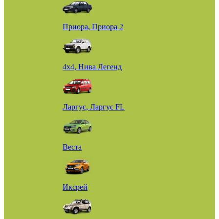
Приора, Приора 2
4х4, Нива Легенд
Ларгус, Ларгус FL
Веста
Иксрей