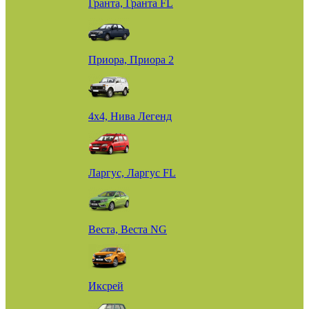
Гранта, Гранта FL
Приора, Приора 2
4х4, Нива Легенд
Ларгус, Ларгус FL
Веста, Веста NG
Иксрей