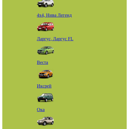
4х4, Нива Легенд
Ларгус, Ларгус FL
Веста
Иксрей
Ока