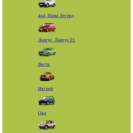
4х4, Нива Легенд
Ларгус, Ларгус FL
Веста
Иксрей
Ока