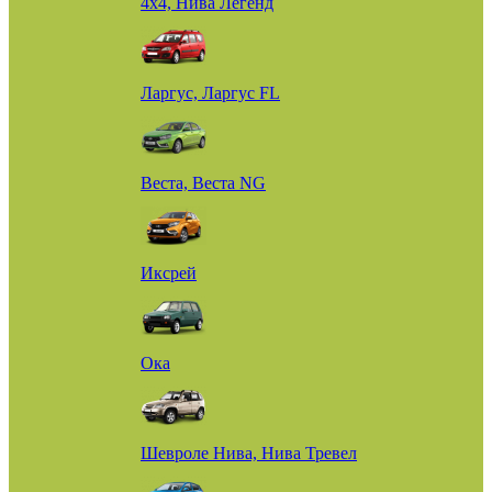
4х4, Нива Легенд
Ларгус, Ларгус FL
Веста, Веста NG
Иксрей
Ока
Шевроле Нива, Нива Тревел