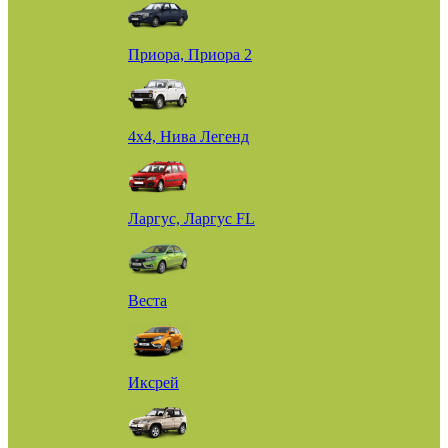
Приора, Приора 2
4х4, Нива Легенд
Ларгус, Ларгус FL
Веста
Иксрей