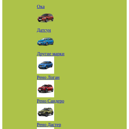
Ока
Датсун
Другие марки
Рено Логан
Рено Сандеро
Рено Дастер