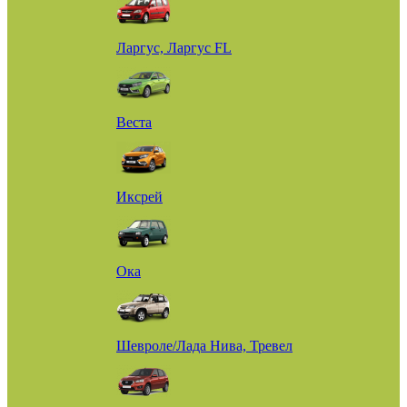
Ларгус, Ларгус FL
Веста
Иксрей
Ока
Шевроле/Лада Нива, Тревел