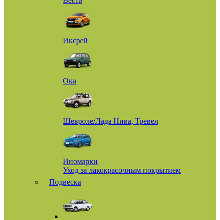
Веста
Иксрей
Ока
Шевроле/Лада Нива, Тревел
Иномарки
Уход за лакокрасочным покрытием
Подвеска