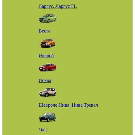
Ларгус, Ларгус FL
Веста
Иксрей
Искра
Шевроле Нива, Нива Тревел
Ока