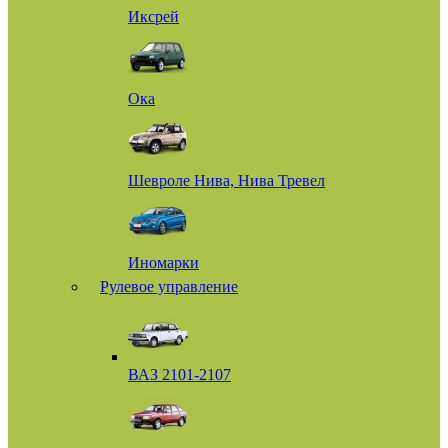
Иксрей
Ока
Шевроле Нива, Нива Тревел
Иномарки
Рулевое управление
ВАЗ 2101-2107