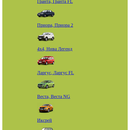
Гранта, Гранта FL
Приора, Приора 2
4х4, Нива Легенд
Ларгус, Ларгус FL
Веста, Веста NG
Иксрей