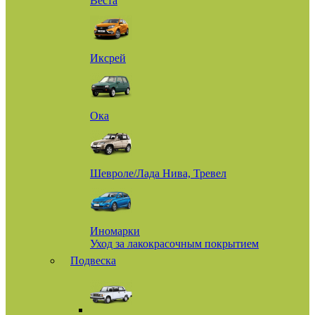
Веста
Иксрей
Ока
Шевроле/Лада Нива, Тревел
Иномарки
Уход за лакокрасочным покрытием
Подвеска