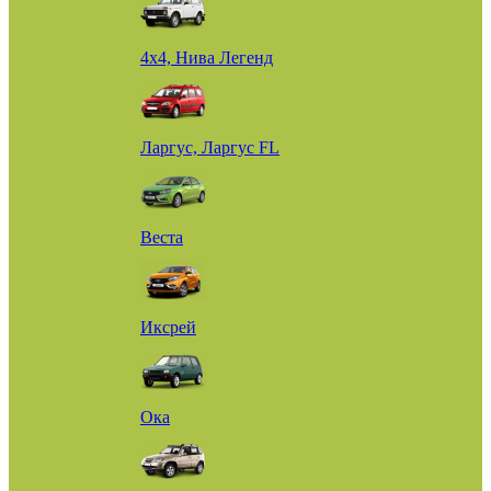
4х4, Нива Легенд
Ларгус, Ларгус FL
Веста
Иксрей
Ока