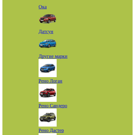
Ока
Датсун
Другие марки
Рено Логан
Рено Сандеро
Рено Дастер