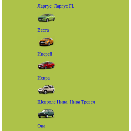
Ларгус, Ларгус FL
Веста
Иксрей
Искра
Шевроле Нива, Нива Тревел
Ока