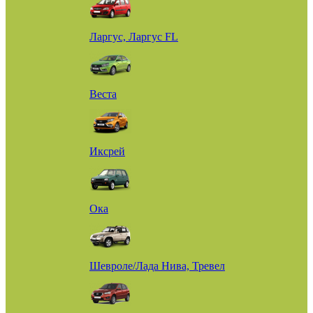
Ларгус, Ларгус FL
Веста
Иксрей
Ока
Шевроле/Лада Нива, Тревел