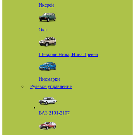
Иксрей
Ока
Шевроле Нива, Нива Тревел
Иномарки
Рулевое управление
ВАЗ 2101-2107