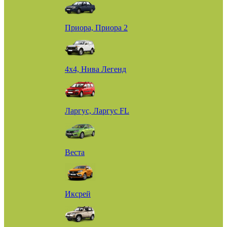
Приора, Приора 2
4х4, Нива Легенд
Ларгус, Ларгус FL
Веста
Иксрей