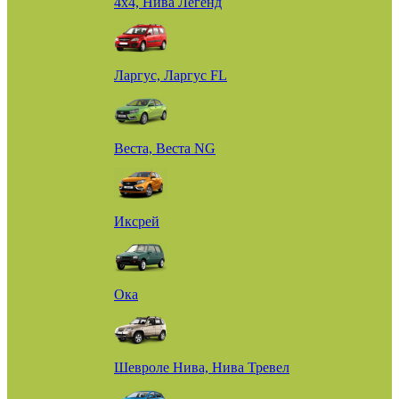
4х4, Нива Легенд
Ларгус, Ларгус FL
Веста, Веста NG
Иксрей
Ока
Шевроле Нива, Нива Тревел