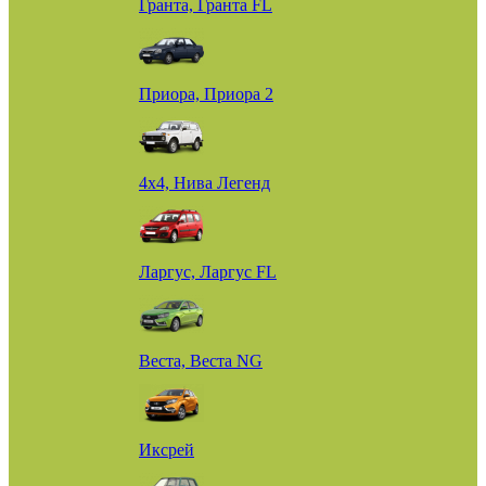
Гранта, Гранта FL
Приора, Приора 2
4х4, Нива Легенд
Ларгус, Ларгус FL
Веста, Веста NG
Иксрей