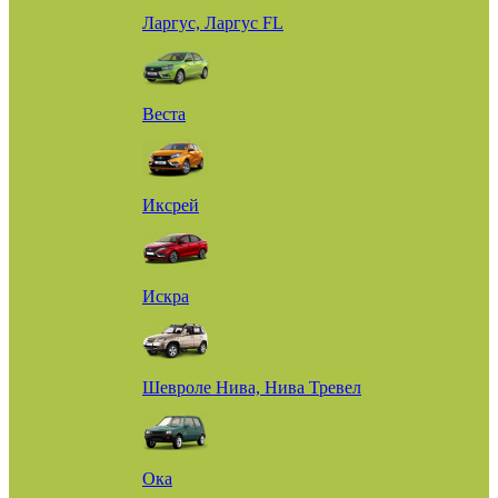
Ларгус, Ларгус FL
Веста
Иксрей
Искра
Шевроле Нива, Нива Тревел
Ока