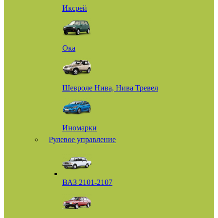
Иксрей
Ока
Шевроле Нива, Нива Тревел
Иномарки
Рулевое управление
ВАЗ 2101-2107