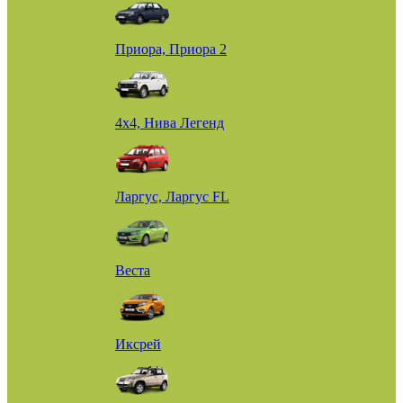
Приора, Приора 2
4х4, Нива Легенд
Ларгус, Ларгус FL
Веста
Иксрей