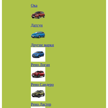
Ока
Датсун
Другие марки
Рено Логан
Рено Сандеро
Рено Дастер