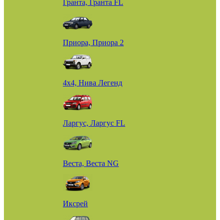
Гранта, Гранта FL
Приора, Приора 2
4х4, Нива Легенд
Ларгус, Ларгус FL
Веста, Веста NG
Иксрей