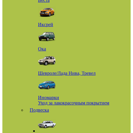
Веста
Иксрей
Ока
Шевроле/Лада Нива, Тревел
Иномарки
Уход за лакокрасочным покрытием
Подвеска