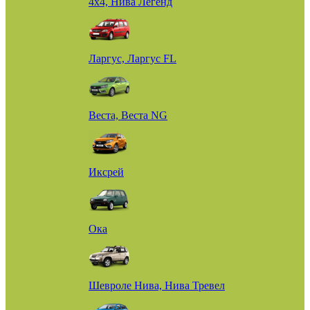
4х4, Нива Легенд
Ларгус, Ларгус FL
Веста, Веста NG
Иксрей
Ока
Шевроле Нива, Нива Тревел