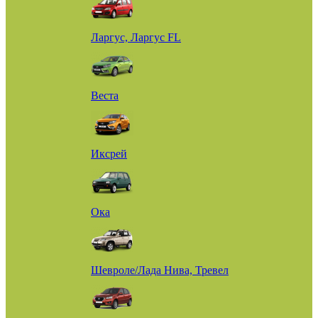
Ларгус, Ларгус FL
Веста
Иксрей
Ока
Шевроле/Лада Нива, Тревел