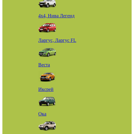
4х4, Нива Легенд
Ларгус, Ларгус FL
Веста
Иксрей
Ока