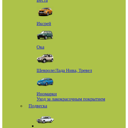
Веста
Иксрей
Ока
Шевроле/Лада Нива, Тревел
Иномарки
Уход за лакокрасочным покрытием
Подвеска