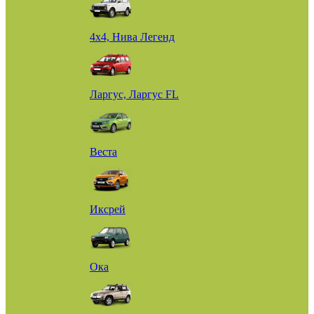
4х4, Нива Легенд
Ларгус, Ларгус FL
Веста
Иксрей
Ока