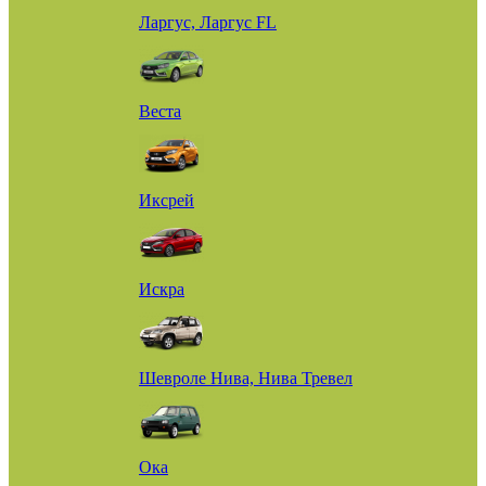
Ларгус, Ларгус FL
Веста
Иксрей
Искра
Шевроле Нива, Нива Тревел
Ока