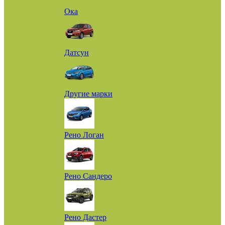
Ока
Датсун
Другие марки
Рено Логан
Рено Сандеро
Рено Дастер