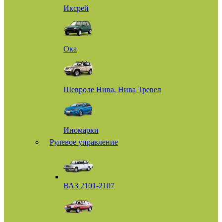
Иксрей
Ока
Шевроле Нива, Нива Тревел
Иномарки
Рулевое управление
ВАЗ 2101-2107