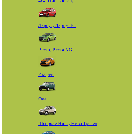
4х4, Нива Легенд
Ларгус, Ларгус FL
Веста, Веста NG
Иксрей
Ока
Шевроле Нива, Нива Тревел