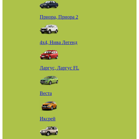
Приора, Приора 2
4х4, Нива Легенд
Ларгус, Ларгус FL
Веста
Иксрей