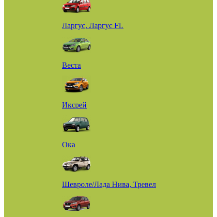
Ларгус, Ларгус FL
Веста
Иксрей
Ока
Шевроле/Лада Нива, Тревел