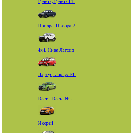
Гранта, Гранта FL
Приора, Приора 2
4х4, Нива Легенд
Ларгус, Ларгус FL
Веста, Веста NG
Иксрей