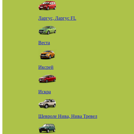
Ларгус, Ларгус FL
Веста
Иксрей
Искра
Шевроле Нива, Нива Тревел