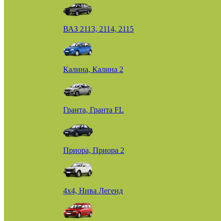
ВАЗ 2113, 2114, 2115
Калина, Калина 2
Гранта, Гранта FL
Приора, Приора 2
4х4, Нива Легенд