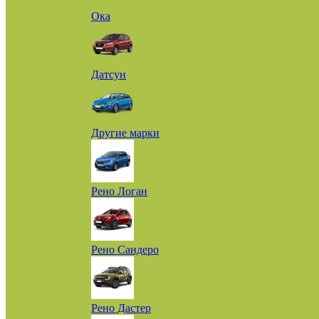
Ока
Датсун
Другие марки
Рено Логан
Рено Сандеро
Рено Дастер