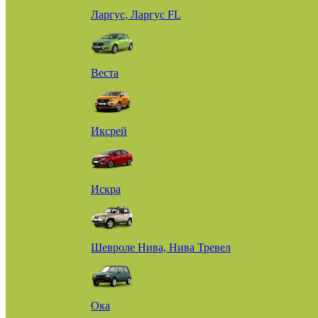
Ларгус, Ларгус FL
Веста
Иксрей
Искра
Шевроле Нива, Нива Тревел
Ока