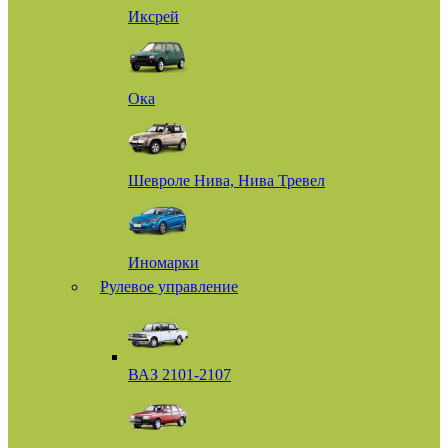
Иксрей
Ока
Шевроле Нива, Нива Тревел
Иномарки
Рулевое управление
ВАЗ 2101-2107