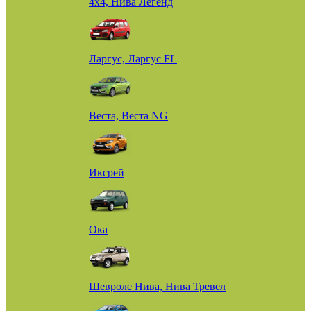
4х4, Нива Легенд
Ларгус, Ларгус FL
Веста, Веста NG
Иксрей
Ока
Шевроле Нива, Нива Тревел