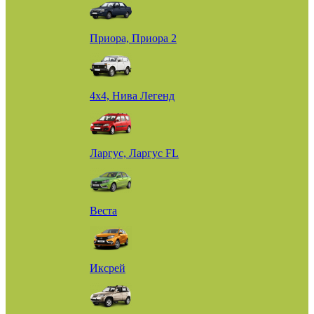
Приора, Приора 2
4х4, Нива Легенд
Ларгус, Ларгус FL
Веста
Иксрей