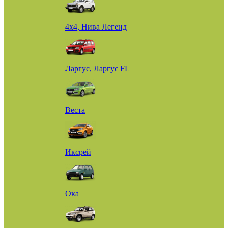
4х4, Нива Легенд
Ларгус, Ларгус FL
Веста
Иксрей
Ока