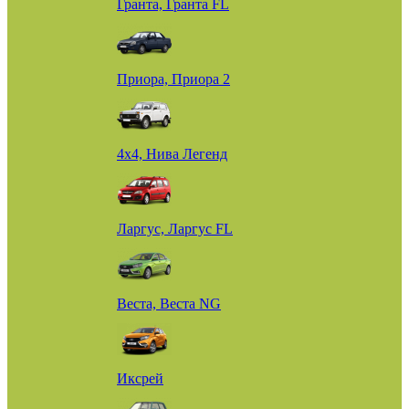
Гранта, Гранта FL
Приора, Приора 2
4х4, Нива Легенд
Ларгус, Ларгус FL
Веста, Веста NG
Иксрей