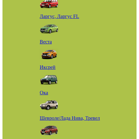
Ларгус, Ларгус FL
Веста
Иксрей
Ока
Шевроле/Лада Нива, Тревел