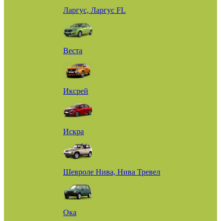
Ларгус, Ларгус FL
Веста
Иксрей
Искра
Шевроле Нива, Нива Тревел
Ока