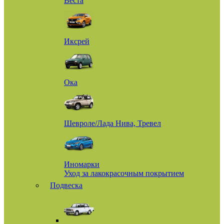
Веста
Иксрей
Ока
Шевроле/Лада Нива, Тревел
Иномарки
Уход за лакокрасочным покрытием
Подвеска