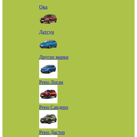
Ока
Датсун
Другие марки
Рено Логан
Рено Сандеро
Рено Дастер