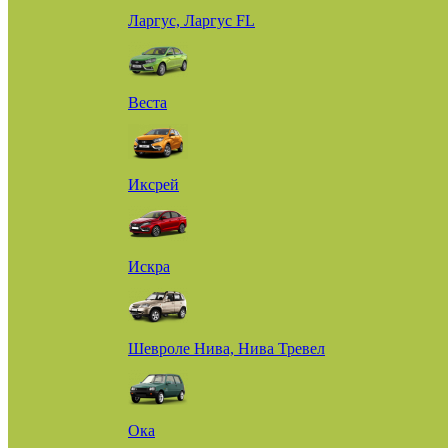
Ларгус, Ларгус FL
Веста
Иксрей
Искра
Шевроле Нива, Нива Тревел
Ока