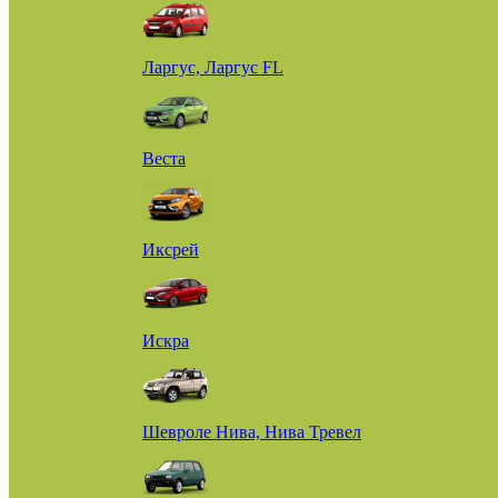
Ларгус, Ларгус FL
Веста
Иксрей
Искра
Шевроле Нива, Нива Тревел