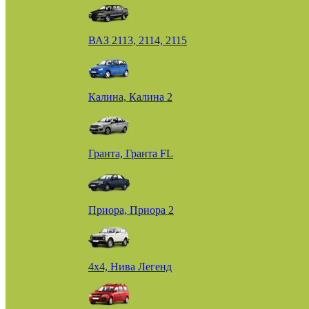
ВАЗ 2113, 2114, 2115
Калина, Калина 2
Гранта, Гранта FL
Приора, Приора 2
4х4, Нива Легенд