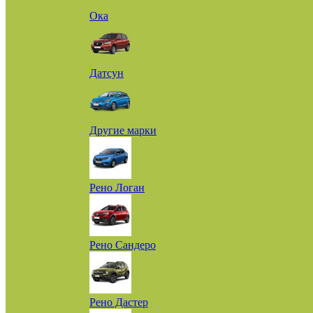
Ока
Датсун
Другие марки
Рено Логан
Рено Сандеро
Рено Дастер