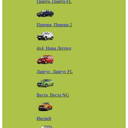
Гранта, Гранта FL
Приора, Приора 2
4х4, Нива Легенд
Ларгус, Ларгус FL
Веста, Веста NG
Иксрей