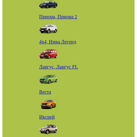
Приора, Приора 2
4х4, Нива Легенд
Ларгус, Ларгус FL
Веста
Иксрей