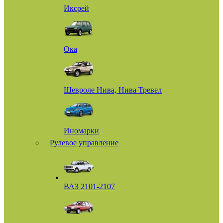
Иксрей
Ока
Шевроле Нива, Нива Тревел
Иномарки
Рулевое управление
ВАЗ 2101-2107