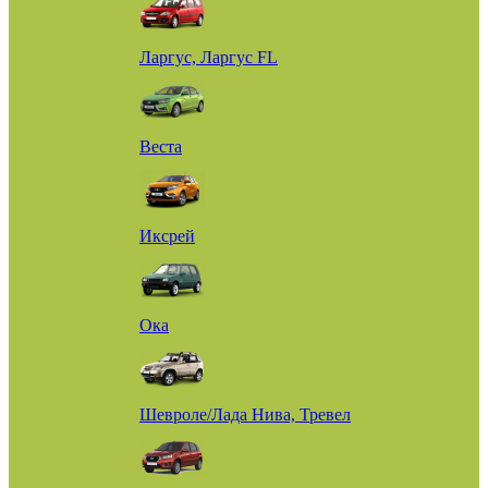
Ларгус, Ларгус FL
Веста
Иксрей
Ока
Шевроле/Лада Нива, Тревел