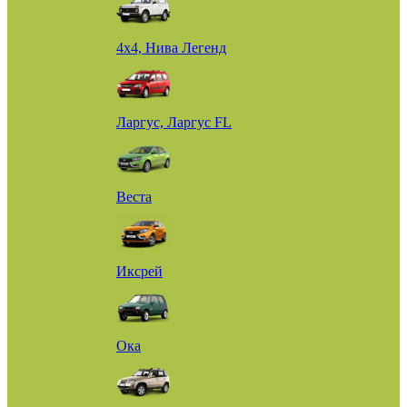
4х4, Нива Легенд
Ларгус, Ларгус FL
Веста
Иксрей
Ока