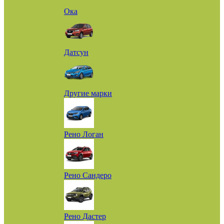
Ока
Датсун
Другие марки
Рено Логан
Рено Сандеро
Рено Дастер