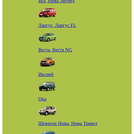
4х4, Нива Легенд
Ларгус, Ларгус FL
Веста, Веста NG
Иксрей
Ока
Шевроле Нива, Нива Тревел