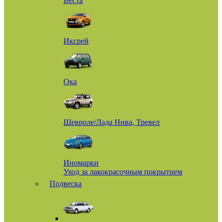
Веста
Иксрей
Ока
Шевроле/Лада Нива, Тревел
Иномарки
Уход за лакокрасочным покрытием
Подвеска