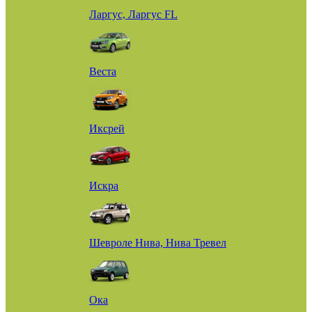
Ларгус, Ларгус FL
Веста
Иксрей
Искра
Шевроле Нива, Нива Тревел
Ока