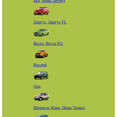
4х4, Нива Легенд
Ларгус, Ларгус FL
Веста, Веста NG
Иксрей
Ока
Шевроле Нива, Нива Тревел