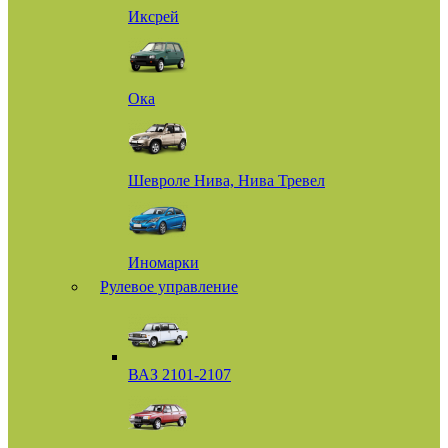
Иксрей
Ока
Шевроле Нива, Нива Тревел
Иномарки
Рулевое управление
ВАЗ 2101-2107