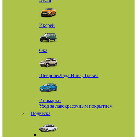
Веста
Иксрей
Ока
Шевроле/Лада Нива, Тревел
Иномарки
Уход за лакокрасочным покрытием
Подвеска