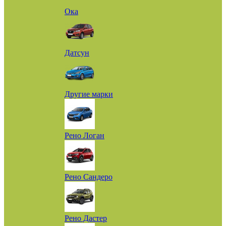
Ока
Датсун
Другие марки
Рено Логан
Рено Сандеро
Рено Дастер