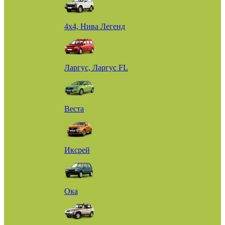
4х4, Нива Легенд
Ларгус, Ларгус FL
Веста
Иксрей
Ока