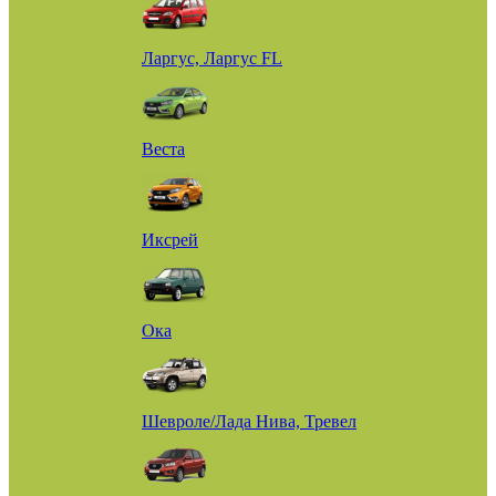
Ларгус, Ларгус FL
Веста
Иксрей
Ока
Шевроле/Лада Нива, Тревел