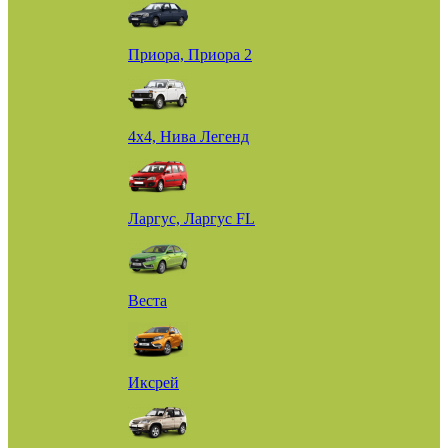
Приора, Приора 2
4х4, Нива Легенд
Ларгус, Ларгус FL
Веста
Иксрей