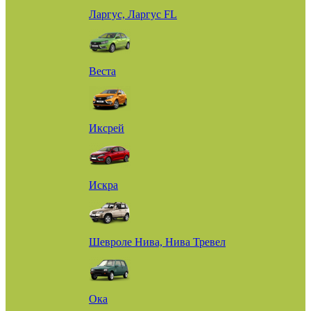
Ларгус, Ларгус FL
Веста
Иксрей
Искра
Шевроле Нива, Нива Тревел
Ока