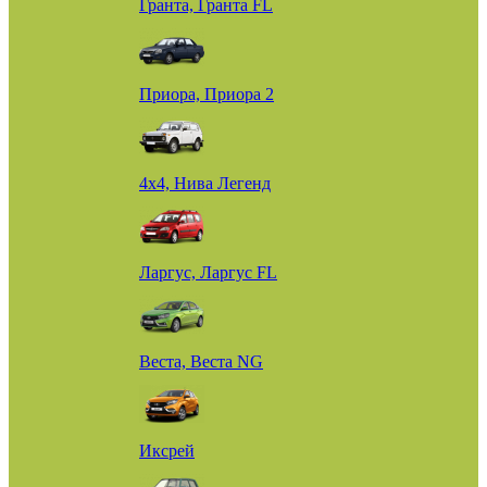
Гранта, Гранта FL
Приора, Приора 2
4х4, Нива Легенд
Ларгус, Ларгус FL
Веста, Веста NG
Иксрей