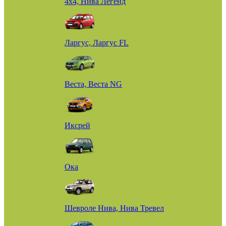
4х4, Нива Легенд
Ларгус, Ларгус FL
Веста, Веста NG
Иксрей
Ока
Шевроле Нива, Нива Тревел