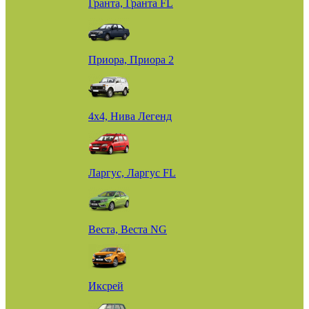
Гранта, Гранта FL
Приора, Приора 2
4х4, Нива Легенд
Ларгус, Ларгус FL
Веста, Веста NG
Иксрей