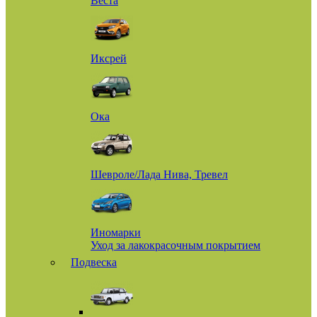
Веста
Иксрей
Ока
Шевроле/Лада Нива, Тревел
Иномарки
Уход за лакокрасочным покрытием
Подвеска