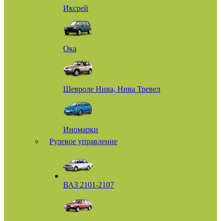
Иксрей
Ока
Шевроле Нива, Нива Тревел
Иномарки
Рулевое управление
ВАЗ 2101-2107