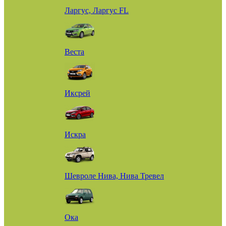
Ларгус, Ларгус FL
Веста
Иксрей
Искра
Шевроле Нива, Нива Тревел
Ока