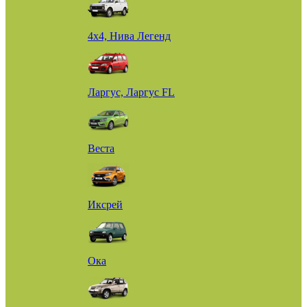
4х4, Нива Легенд
Ларгус, Ларгус FL
Веста
Иксрей
Ока