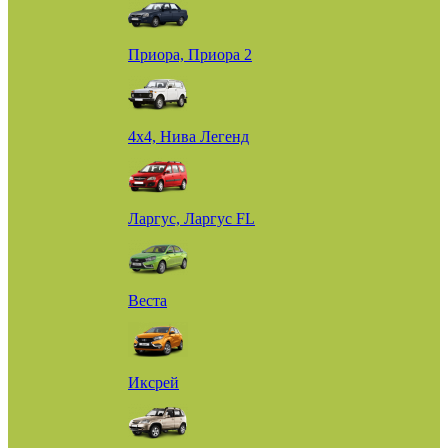
Приора, Приора 2
4х4, Нива Легенд
Ларгус, Ларгус FL
Веста
Иксрей