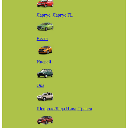
Ларгус, Ларгус FL
Веста
Иксрей
Ока
Шевроле/Лада Нива, Тревел