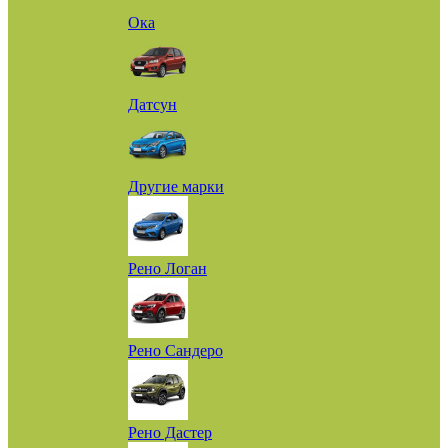
Ока
Датсун
Другие марки
Рено Логан
Рено Сандеро
Рено Дастер