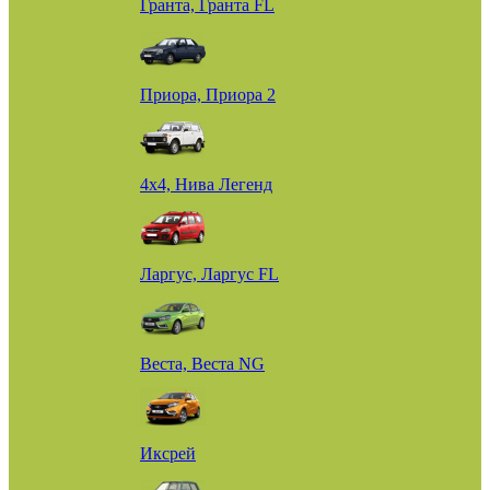
Гранта, Гранта FL
Приора, Приора 2
4х4, Нива Легенд
Ларгус, Ларгус FL
Веста, Веста NG
Иксрей