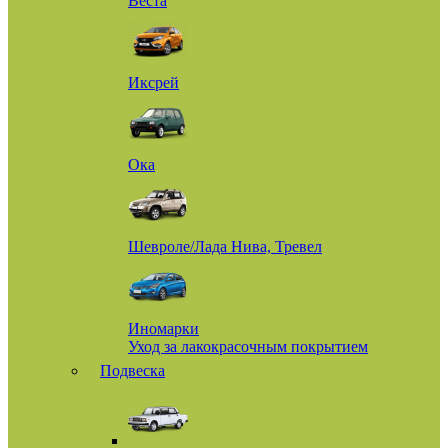
Веста
Иксрей
Ока
Шевроле/Лада Нива, Тревел
Иномарки
Уход за лакокрасочным покрытием
Подвеска