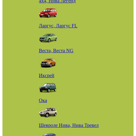
4х4, Нива Легенд
Ларгус, Ларгус FL
Веста, Веста NG
Иксрей
Ока
Шевроле Нива, Нива Тревел