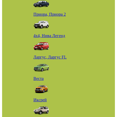
Приора, Приора 2
4х4, Нива Легенд
Ларгус, Ларгус FL
Веста
Иксрей