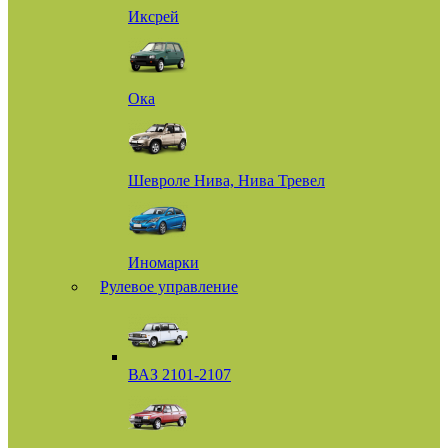
Иксрей
Ока
Шевроле Нива, Нива Тревел
Иномарки
Рулевое управление
ВАЗ 2101-2107