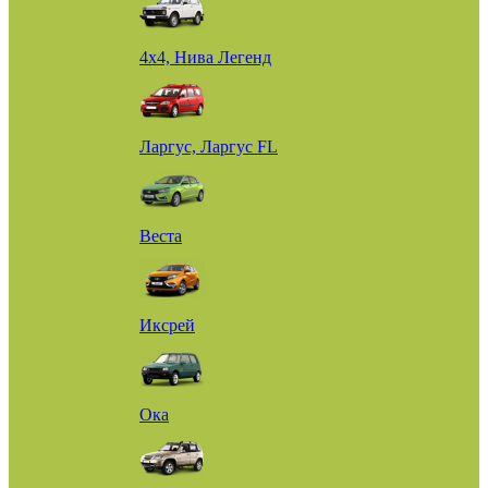
4х4, Нива Легенд
Ларгус, Ларгус FL
Веста
Иксрей
Ока