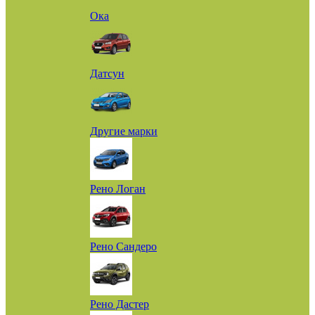
Ока
Датсун
Другие марки
Рено Логан
Рено Сандеро
Рено Дастер