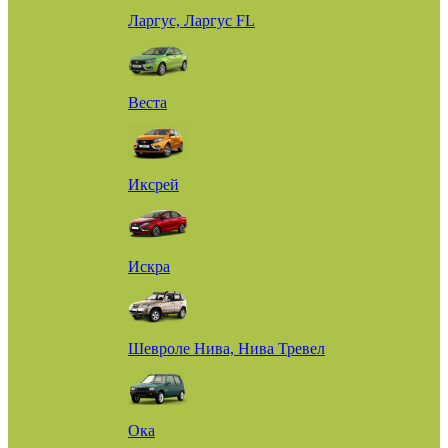
Ларгус, Ларгус FL
Веста
Иксрей
Искра
Шевроле Нива, Нива Тревел
Ока