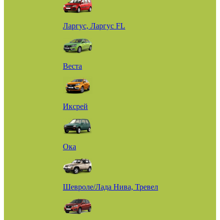
Ларгус, Ларгус FL
Веста
Иксрей
Ока
Шевроле/Лада Нива, Тревел