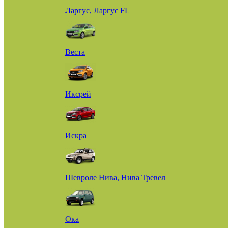
Ларгус, Ларгус FL
Веста
Иксрей
Искра
Шевроле Нива, Нива Тревел
Ока