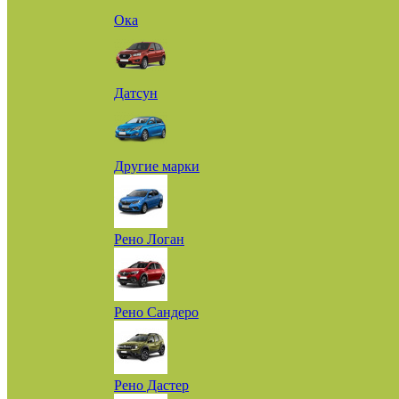
Ока
Датсун
Другие марки
Рено Логан
Рено Сандеро
Рено Дастер