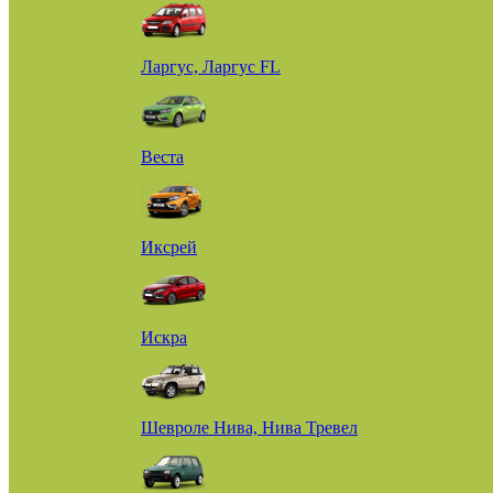
Ларгус, Ларгус FL
Веста
Иксрей
Искра
Шевроле Нива, Нива Тревел