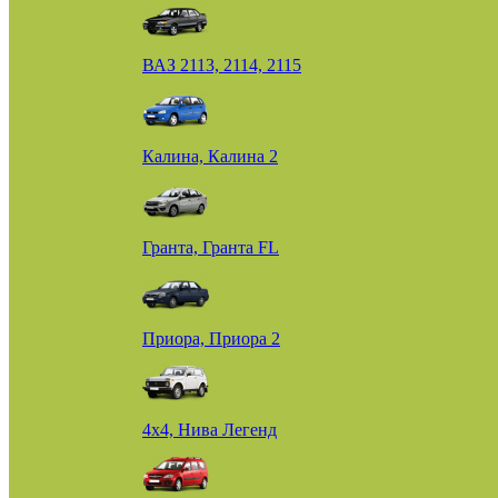
ВАЗ 2113, 2114, 2115
Калина, Калина 2
Гранта, Гранта FL
Приора, Приора 2
4х4, Нива Легенд