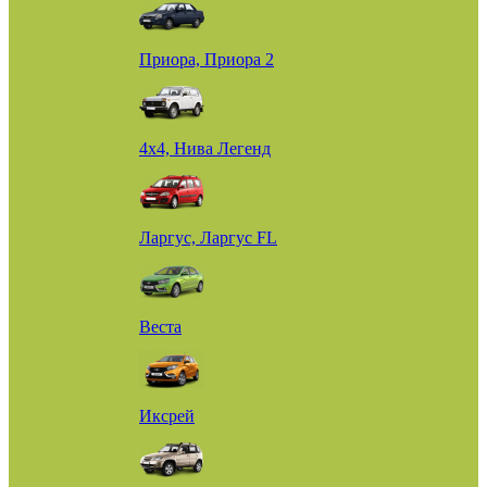
Приора, Приора 2
4х4, Нива Легенд
Ларгус, Ларгус FL
Веста
Иксрей