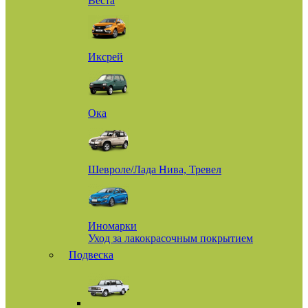
Веста
Иксрей
Ока
Шевроле/Лада Нива, Тревел
Иномарки
Уход за лакокрасочным покрытием
Подвеска