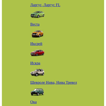
Ларгус, Ларгус FL
Веста
Иксрей
Искра
Шевроле Нива, Нива Тревел
Ока