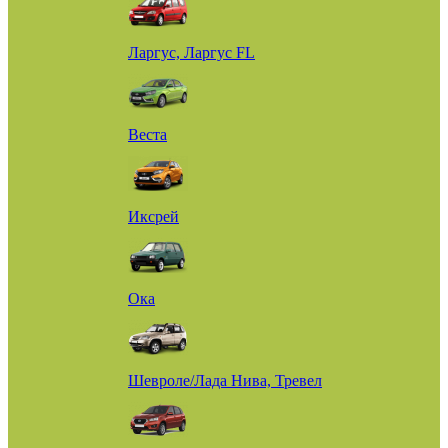
Ларгус, Ларгус FL
Веста
Иксрей
Ока
Шевроле/Лада Нива, Тревел