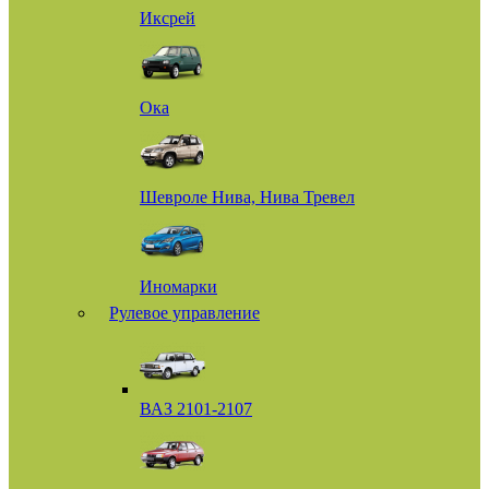
Иксрей
Ока
Шевроле Нива, Нива Тревел
Иномарки
Рулевое управление
ВАЗ 2101-2107