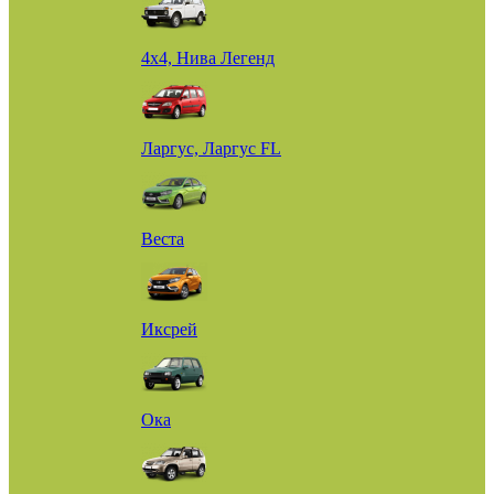
4х4, Нива Легенд
Ларгус, Ларгус FL
Веста
Иксрей
Ока