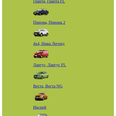
Гранта, Гранта FL
Приора, Приора 2
4х4, Нива Легенд
Ларгус, Ларгус FL
Веста, Веста NG
Иксрей