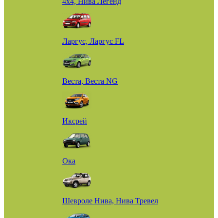
4х4, Нива Легенд
Ларгус, Ларгус FL
Веста, Веста NG
Иксрей
Ока
Шевроле Нива, Нива Тревел