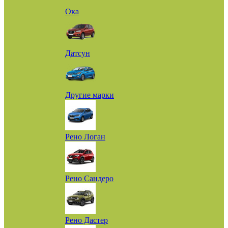
Ока
Датсун
Другие марки
Рено Логан
Рено Сандеро
Рено Дастер