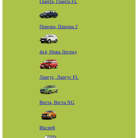
Гранта, Гранта FL
Приора, Приора 2
4х4, Нива Легенд
Ларгус, Ларгус FL
Веста, Веста NG
Иксрей