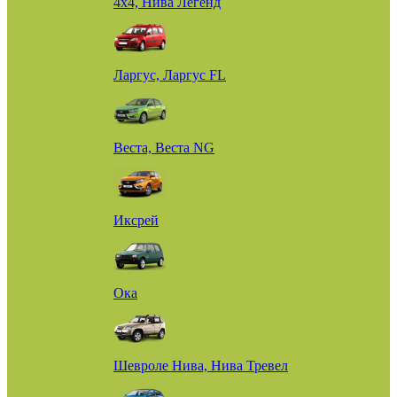
4х4, Нива Легенд
Ларгус, Ларгус FL
Веста, Веста NG
Иксрей
Ока
Шевроле Нива, Нива Тревел