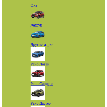
Ока
Датсун
Другие марки
Рено Логан
Рено Сандеро
Рено Дастер