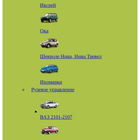
Иксрей
Ока
Шевроле Нива, Нива Тревел
Иномарки
Рулевое управление
ВАЗ 2101-2107