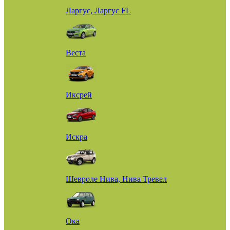
Ларгус, Ларгус FL
Веста
Иксрей
Искра
Шевроле Нива, Нива Тревел
Ока