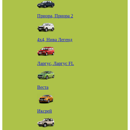
Приора, Приора 2
4х4, Нива Легенд
Ларгус, Ларгус FL
Веста
Иксрей