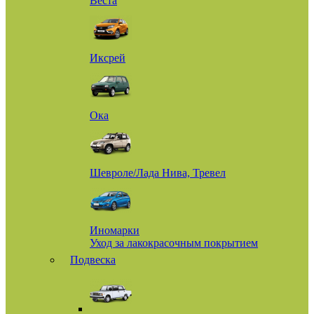
Веста
Иксрей
Ока
Шевроле/Лада Нива, Тревел
Иномарки
Уход за лакокрасочным покрытием
Подвеска