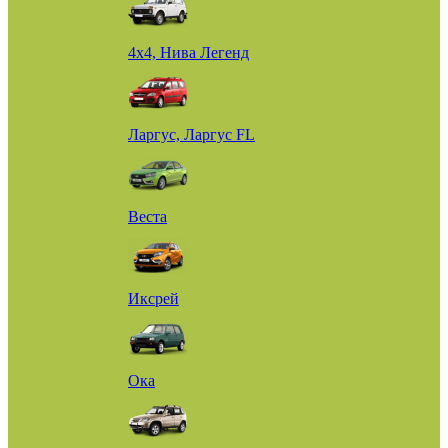
4х4, Нива Легенд
Ларгус, Ларгус FL
Веста
Иксрей
Ока