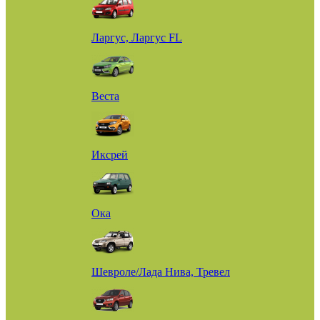
Ларгус, Ларгус FL
Веста
Иксрей
Ока
Шевроле/Лада Нива, Тревел