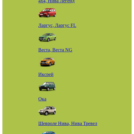
4х4, Нива Легенд
Ларгус, Ларгус FL
Веста, Веста NG
Иксрей
Ока
Шевроле Нива, Нива Тревел