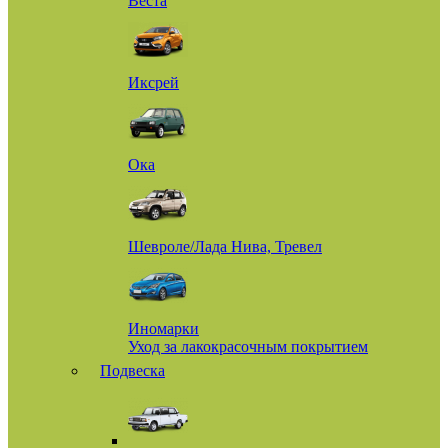
Веста
Иксрей
Ока
Шевроле/Лада Нива, Тревел
Иномарки
Уход за лакокрасочным покрытием
Подвеска