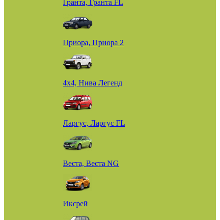
Гранта, Гранта FL
Приора, Приора 2
4х4, Нива Легенд
Ларгус, Ларгус FL
Веста, Веста NG
Иксрей