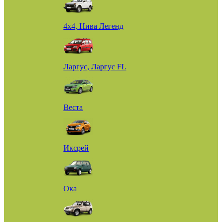
4х4, Нива Легенд
Ларгус, Ларгус FL
Веста
Иксрей
Ока