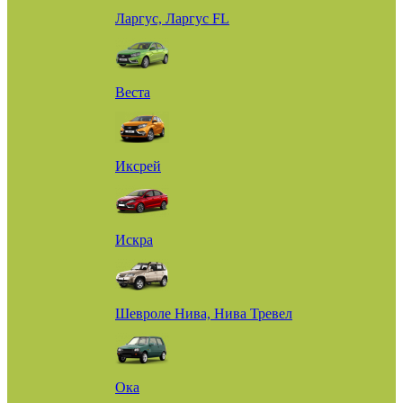
Ларгус, Ларгус FL
Веста
Иксрей
Искра
Шевроле Нива, Нива Тревел
Ока