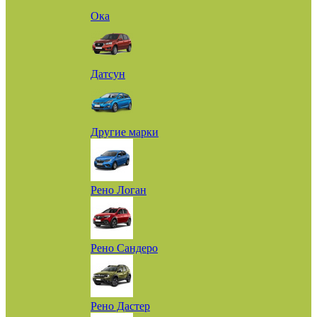
Ока
Датсун
Другие марки
Рено Логан
Рено Сандеро
Рено Дастер