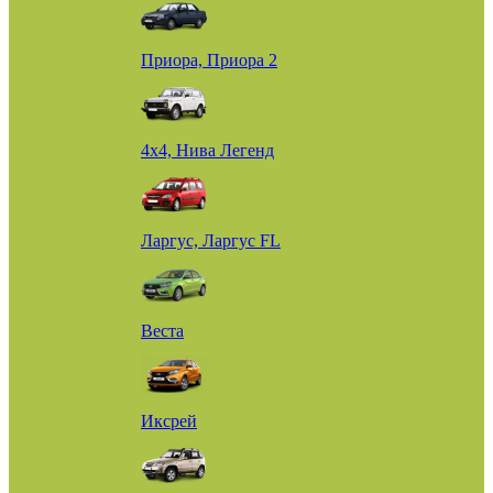
Приора, Приора 2
4х4, Нива Легенд
Ларгус, Ларгус FL
Веста
Иксрей