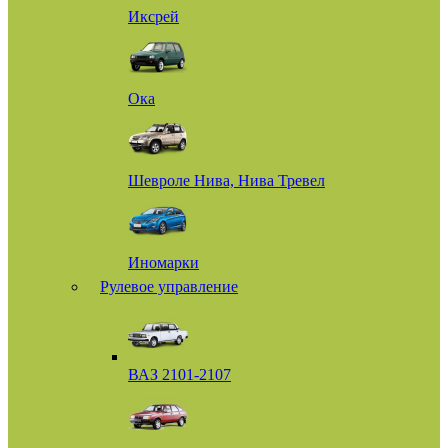
Иксрей
Ока
Шевроле Нива, Нива Тревел
Иномарки
Рулевое управление
ВАЗ 2101-2107