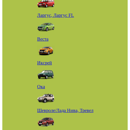
Ларгус, Ларгус FL
Веста
Иксрей
Ока
Шевроле/Лада Нива, Тревел