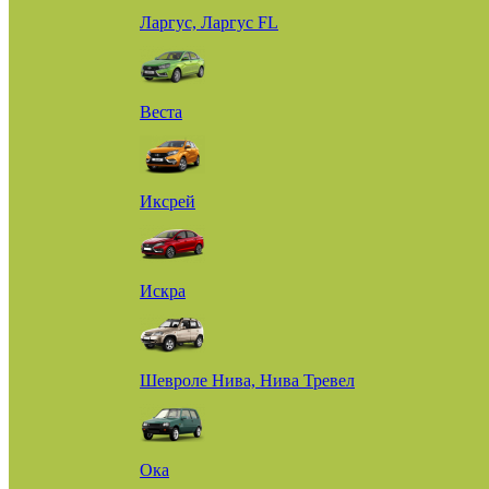
Ларгус, Ларгус FL
Веста
Иксрей
Искра
Шевроле Нива, Нива Тревел
Ока