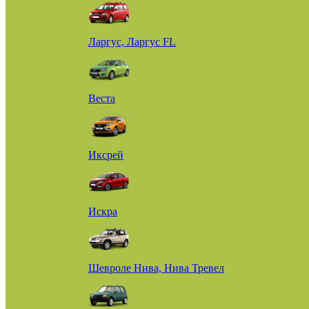
Ларгус, Ларгус FL
Веста
Иксрей
Искра
Шевроле Нива, Нива Тревел