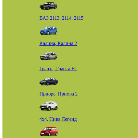
ВАЗ 2113, 2114, 2115
Калина, Калина 2
Гранта, Гранта FL
Приора, Приора 2
4х4, Нива Легенд