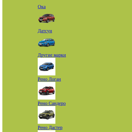
Ока
Датсун
Другие марки
Рено Логан
Рено Сандеро
Рено Дастер