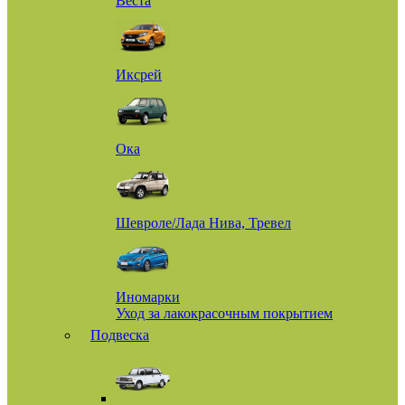
Веста
Иксрей
Ока
Шевроле/Лада Нива, Тревел
Иномарки
Уход за лакокрасочным покрытием
Подвеска