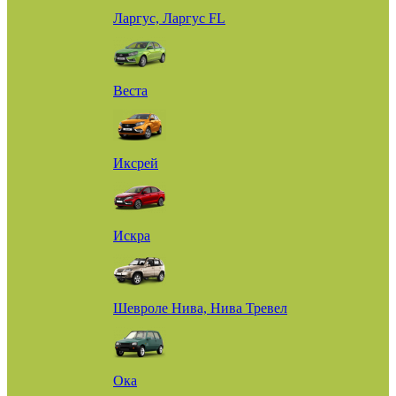
Ларгус, Ларгус FL
Веста
Иксрей
Искра
Шевроле Нива, Нива Тревел
Ока