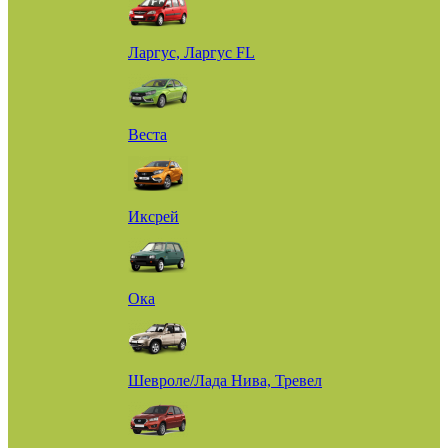
Ларгус, Ларгус FL
Веста
Иксрей
Ока
Шевроле/Лада Нива, Тревел