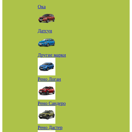
Ока
Датсун
Другие марки
Рено Логан
Рено Сандеро
Рено Дастер