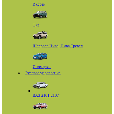
Иксрей
Ока
Шевроле Нива, Нива Тревел
Иномарки
Рулевое управление
ВАЗ 2101-2107