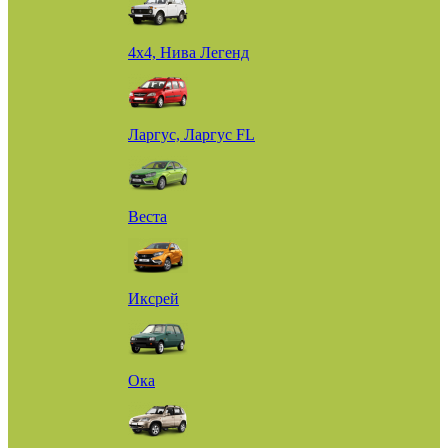
4х4, Нива Легенд
Ларгус, Ларгус FL
Веста
Иксрей
Ока