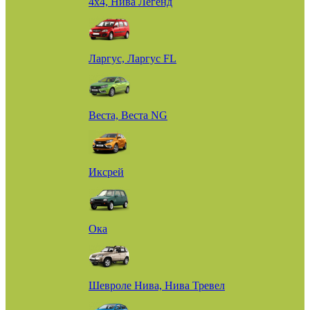
4х4, Нива Легенд
Ларгус, Ларгус FL
Веста, Веста NG
Иксрей
Ока
Шевроле Нива, Нива Тревел