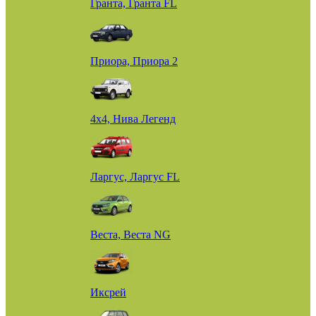
Гранта, Гранта FL
Приора, Приора 2
4х4, Нива Легенд
Ларгус, Ларгус FL
Веста, Веста NG
Иксрей