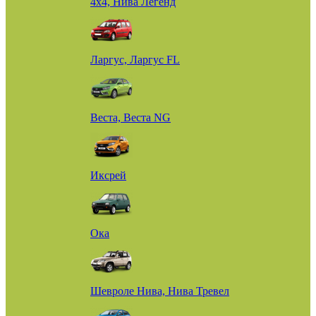
4х4, Нива Легенд
Ларгус, Ларгус FL
Веста, Веста NG
Иксрей
Ока
Шевроле Нива, Нива Тревел