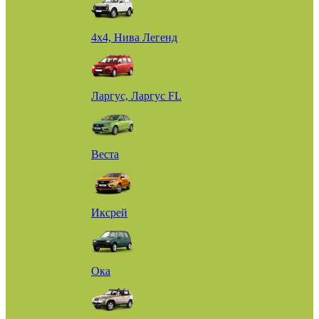
4х4, Нива Легенд
Ларгус, Ларгус FL
Веста
Иксрей
Ока