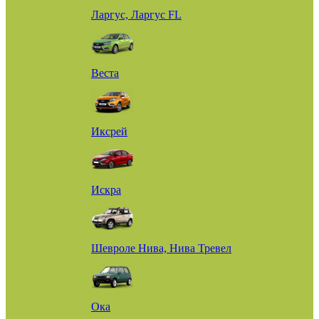
Ларгус, Ларгус FL
Веста
Иксрей
Искра
Шевроле Нива, Нива Тревел
Ока