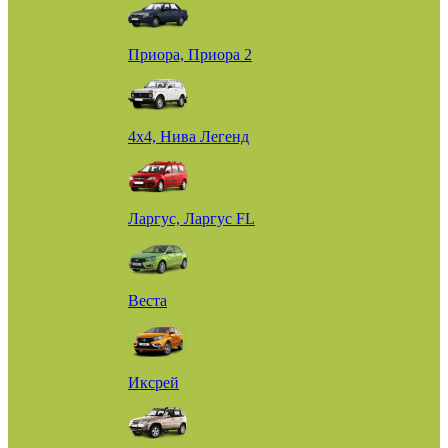
Приора, Приора 2
4х4, Нива Легенд
Ларгус, Ларгус FL
Веста
Иксрей