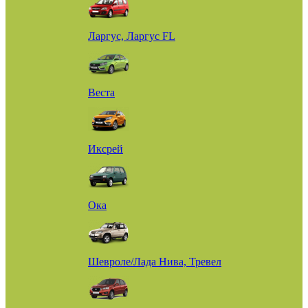
Ларгус, Ларгус FL
Веста
Иксрей
Ока
Шевроле/Лада Нива, Тревел