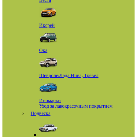
Веста
Иксрей
Ока
Шевроле/Лада Нива, Тревел
Иномарки
Уход за лакокрасочным покрытием
Подвеска