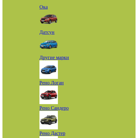
Ока
Датсун
Другие марки
Рено Логан
Рено Сандеро
Рено Дастер