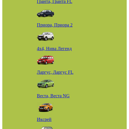
Гранта, Гранта FL
Приора, Приора 2
4х4, Нива Легенд
Ларгус, Ларгус FL
Веста, Веста NG
Иксрей