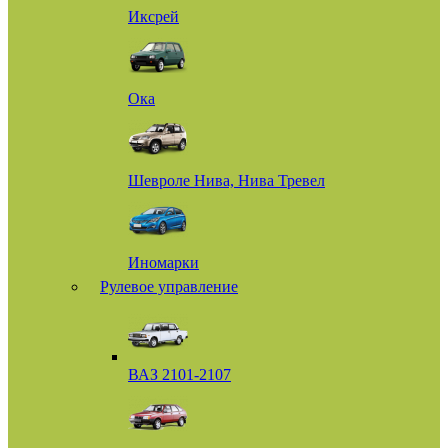
Иксрей
Ока
Шевроле Нива, Нива Тревел
Иномарки
Рулевое управление
ВАЗ 2101-2107