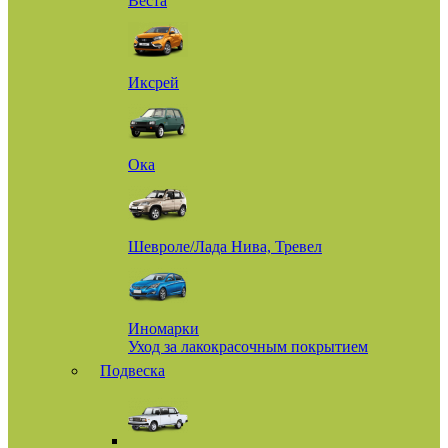
Веста
Иксрей
Ока
Шевроле/Лада Нива, Тревел
Иномарки
Уход за лакокрасочным покрытием
Подвеска