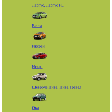
Ларгус, Ларгус FL
Веста
Иксрей
Искра
Шевроле Нива, Нива Тревел
Ока