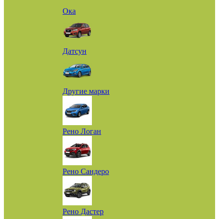
Ока
Датсун
Другие марки
Рено Логан
Рено Сандеро
Рено Дастер