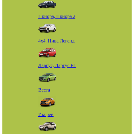
Приора, Приора 2
4х4, Нива Легенд
Ларгус, Ларгус FL
Веста
Иксрей