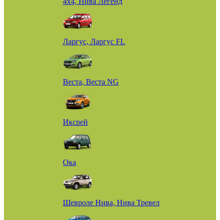
4х4, Нива Легенд
Ларгус, Ларгус FL
Веста, Веста NG
Иксрей
Ока
Шевроле Нива, Нива Тревел