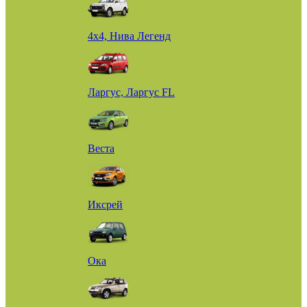
4х4, Нива Легенд
Ларгус, Ларгус FL
Веста
Иксрей
Ока