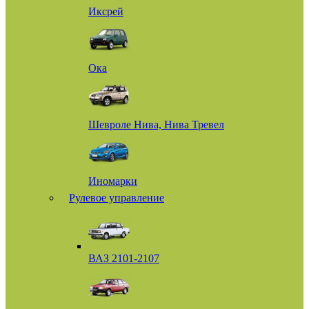
Иксрей
Ока
Шевроле Нива, Нива Тревел
Иномарки
Рулевое управление
ВАЗ 2101-2107