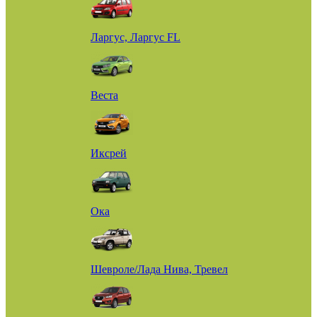
Ларгус, Ларгус FL
Веста
Иксрей
Ока
Шевроле/Лада Нива, Тревел