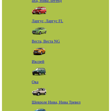
4х4, Нива Легенд
Ларгус, Ларгус FL
Веста, Веста NG
Иксрей
Ока
Шевроле Нива, Нива Тревел