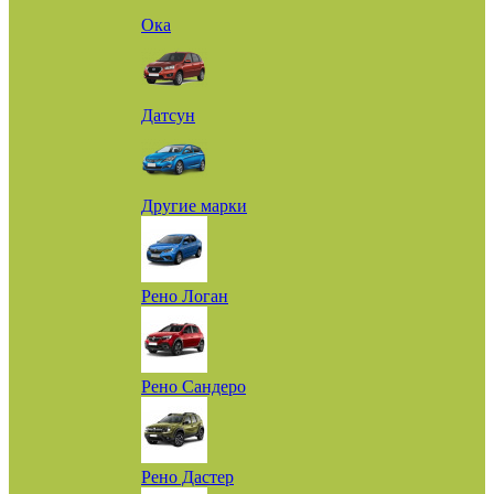
Ока
Датсун
Другие марки
Рено Логан
Рено Сандеро
Рено Дастер