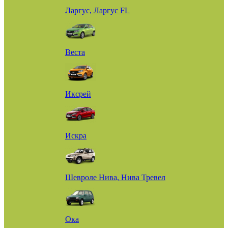
Ларгус, Ларгус FL
Веста
Иксрей
Искра
Шевроле Нива, Нива Тревел
Ока