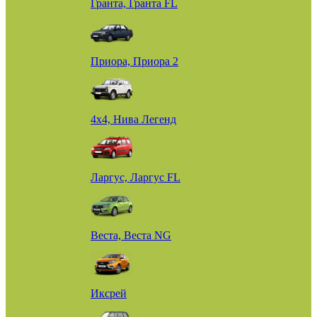
Гранта, Гранта FL
Приора, Приора 2
4х4, Нива Легенд
Ларгус, Ларгус FL
Веста, Веста NG
Иксрей