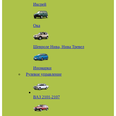
Иксрей
Ока
Шевроле Нива, Нива Тревел
Иномарки
Рулевое управление
ВАЗ 2101-2107