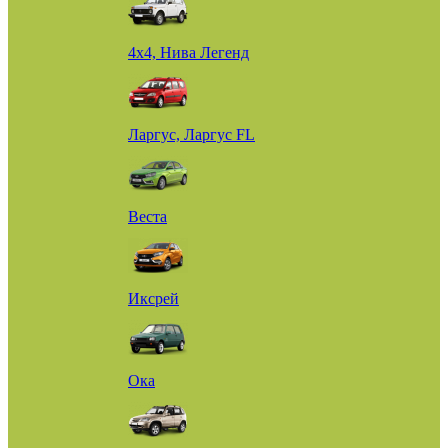
4х4, Нива Легенд
Ларгус, Ларгус FL
Веста
Иксрей
Ока