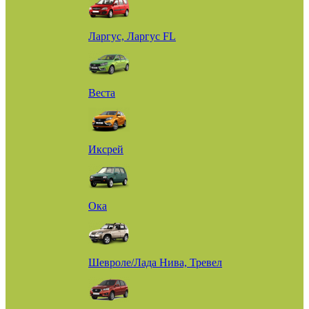
Ларгус, Ларгус FL
Веста
Иксрей
Ока
Шевроле/Лада Нива, Тревел