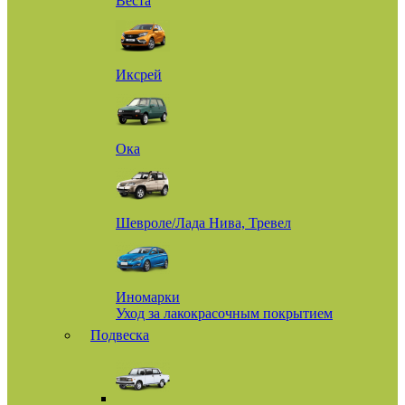
Веста
Иксрей
Ока
Шевроле/Лада Нива, Тревел
Иномарки
Уход за лакокрасочным покрытием
Подвеска