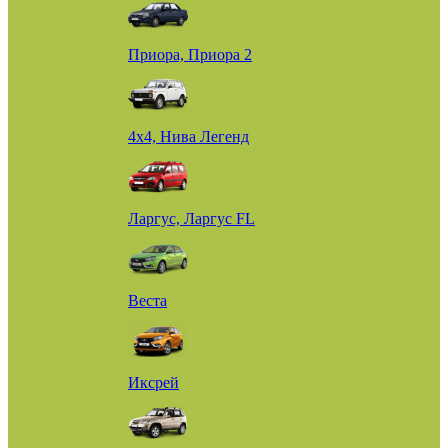
Приора, Приора 2
4х4, Нива Легенд
Ларгус, Ларгус FL
Веста
Иксрей