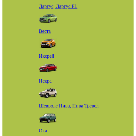
Ларгус, Ларгус FL
Веста
Иксрей
Искра
Шевроле Нива, Нива Тревел
Ока