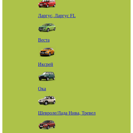
Ларгус, Ларгус FL
Веста
Иксрей
Ока
Шевроле/Лада Нива, Тревел