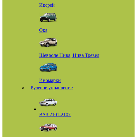
Иксрей
Ока
Шевроле Нива, Нива Тревел
Иномарки
Рулевое управление
ВАЗ 2101-2107