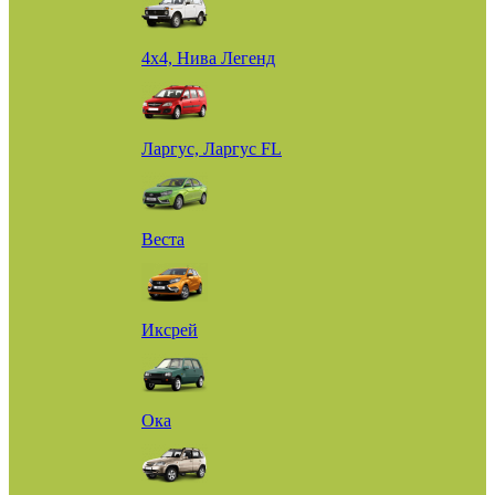
4х4, Нива Легенд
Ларгус, Ларгус FL
Веста
Иксрей
Ока