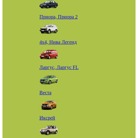
Приора, Приора 2
4х4, Нива Легенд
Ларгус, Ларгус FL
Веста
Иксрей