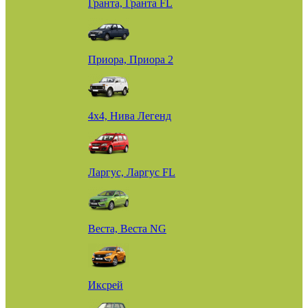
Гранта, Гранта FL
Приора, Приора 2
4х4, Нива Легенд
Ларгус, Ларгус FL
Веста, Веста NG
Иксрей