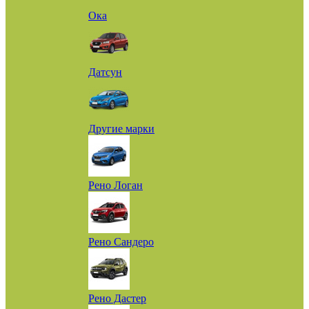
Ока
Датсун
Другие марки
Рено Логан
Рено Сандеро
Рено Дастер