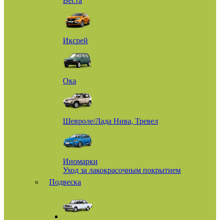
Веста
Иксрей
Ока
Шевроле/Лада Нива, Тревел
Иномарки
Уход за лакокрасочным покрытием
Подвеска