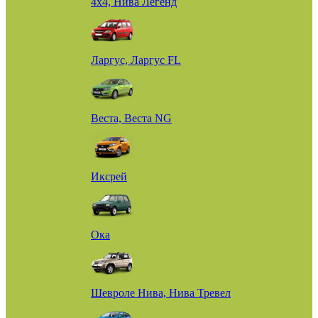
4х4, Нива Легенд
Ларгус, Ларгус FL
Веста, Веста NG
Иксрей
Ока
Шевроле Нива, Нива Тревел