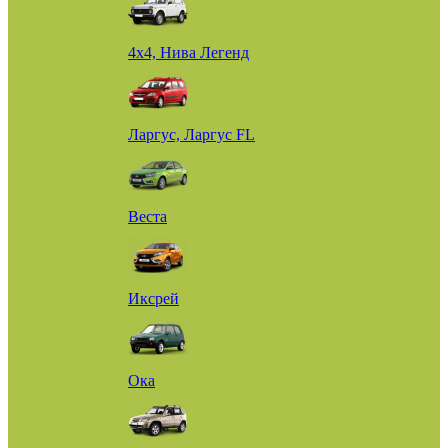
4х4, Нива Легенд
Ларгус, Ларгус FL
Веста
Иксрей
Ока