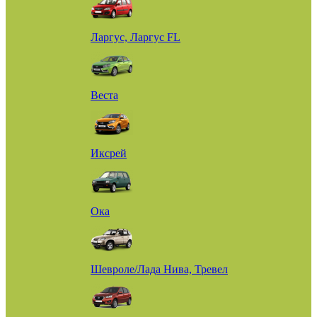
Ларгус, Ларгус FL
Веста
Иксрей
Ока
Шевроле/Лада Нива, Тревел