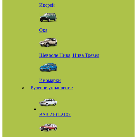
Иксрей
Ока
Шевроле Нива, Нива Тревел
Иномарки
Рулевое управление
ВАЗ 2101-2107