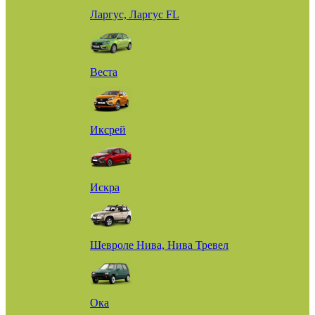
Ларгус, Ларгус FL
Веста
Иксрей
Искра
Шевроле Нива, Нива Тревел
Ока