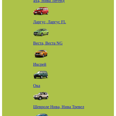
4х4, Нива Легенд
Ларгус, Ларгус FL
Веста, Веста NG
Иксрей
Ока
Шевроле Нива, Нива Тревел