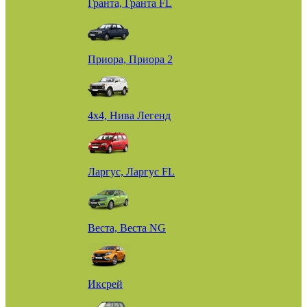
Гранта, Гранта FL
Приора, Приора 2
4х4, Нива Легенд
Ларгус, Ларгус FL
Веста, Веста NG
Иксрей