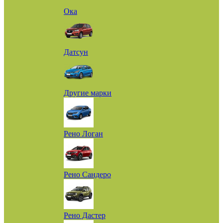
Ока
Датсун
Другие марки
Рено Логан
Рено Сандеро
Рено Дастер