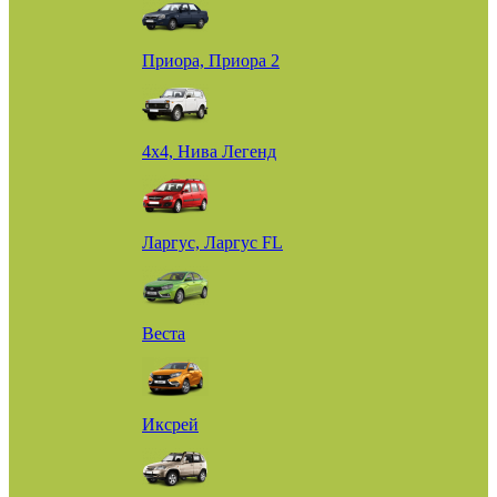
Приора, Приора 2
4х4, Нива Легенд
Ларгус, Ларгус FL
Веста
Иксрей