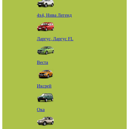
4х4, Нива Легенд
Ларгус, Ларгус FL
Веста
Иксрей
Ока