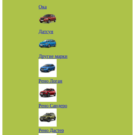
Ока
Датсун
Другие марки
Рено Логан
Рено Сандеро
Рено Дастер