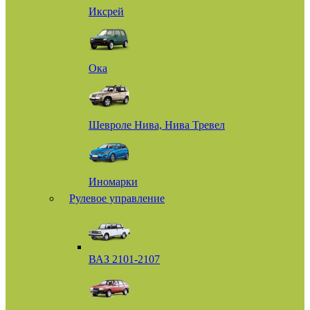
Иксрей
Ока
Шевроле Нива, Нива Тревел
Иномарки
Рулевое управление
ВАЗ 2101-2107