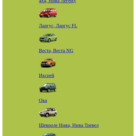
4х4, Нива Легенд
Ларгус, Ларгус FL
Веста, Веста NG
Иксрей
Ока
Шевроле Нива, Нива Тревел