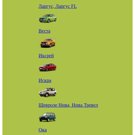
Ларгус, Ларгус FL
Веста
Иксрей
Искра
Шевроле Нива, Нива Тревел
Ока