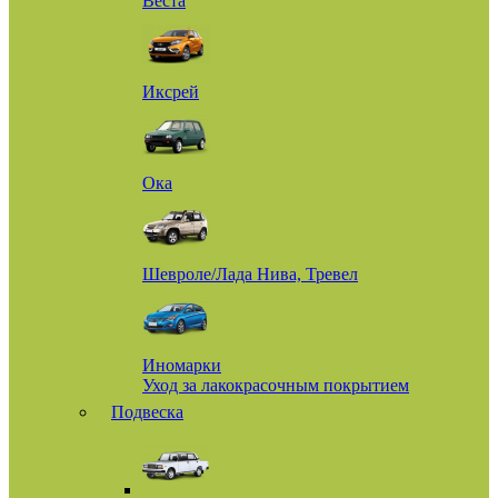
Веста
Иксрей
Ока
Шевроле/Лада Нива, Тревел
Иномарки
Уход за лакокрасочным покрытием
Подвеска