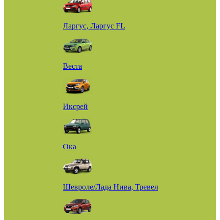
Ларгус, Ларгус FL
Веста
Иксрей
Ока
Шевроле/Лада Нива, Тревел