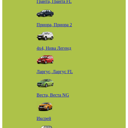
Гранта, Гранта FL
Приора, Приора 2
4х4, Нива Легенд
Ларгус, Ларгус FL
Веста, Веста NG
Иксрей