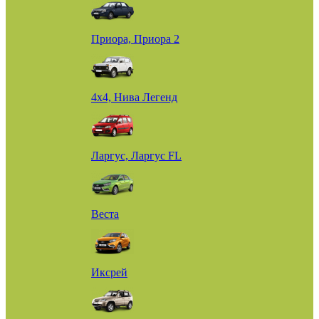
Приора, Приора 2
4х4, Нива Легенд
Ларгус, Ларгус FL
Веста
Иксрей