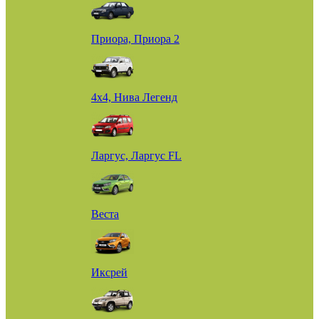
Приора, Приора 2
4х4, Нива Легенд
Ларгус, Ларгус FL
Веста
Иксрей