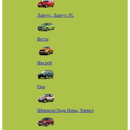
Ларгус, Ларгус FL
Веста
Иксрей
Ока
Шевроле/Лада Нива, Тревел