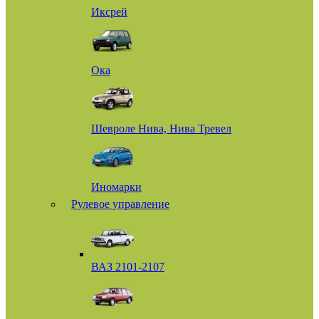
Иксрей
Ока
Шевроле Нива, Нива Тревел
Иномарки
Рулевое управление
ВАЗ 2101-2107