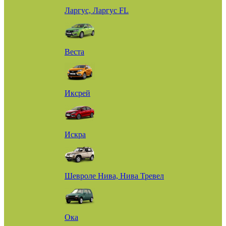
Ларгус, Ларгус FL
Веста
Иксрей
Искра
Шевроле Нива, Нива Тревел
Ока