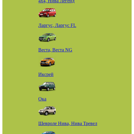
4х4, Нива Легенд
Ларгус, Ларгус FL
Веста, Веста NG
Иксрей
Ока
Шевроле Нива, Нива Тревел