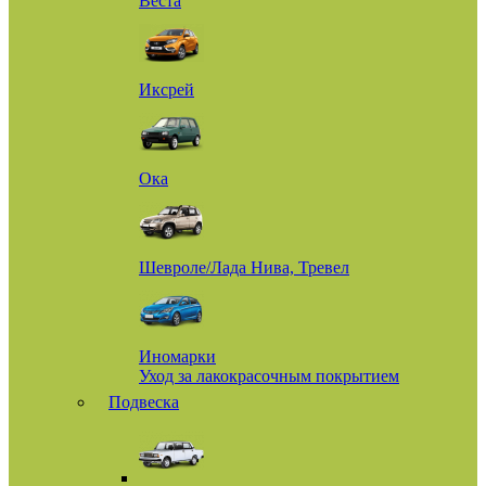
Веста
Иксрей
Ока
Шевроле/Лада Нива, Тревел
Иномарки
Уход за лакокрасочным покрытием
Подвеска