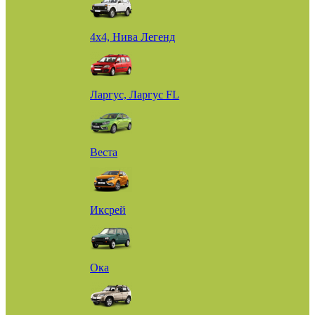
4х4, Нива Легенд
Ларгус, Ларгус FL
Веста
Иксрей
Ока