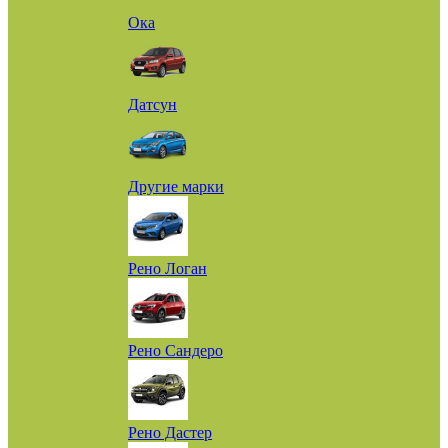
Ока
Датсун
Другие марки
Рено Логан
Рено Сандеро
Рено Дастер