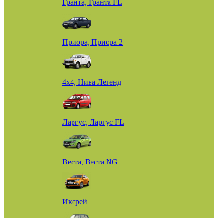
Гранта, Гранта FL
Приора, Приора 2
4х4, Нива Легенд
Ларгус, Ларгус FL
Веста, Веста NG
Иксрей