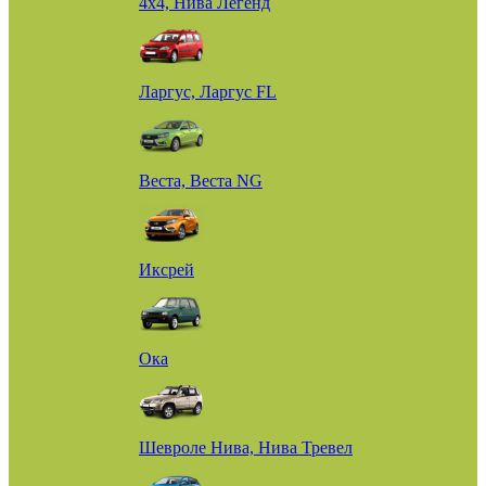
4х4, Нива Легенд
Ларгус, Ларгус FL
Веста, Веста NG
Иксрей
Ока
Шевроле Нива, Нива Тревел