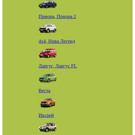
Приора, Приора 2
4х4, Нива Легенд
Ларгус, Ларгус FL
Веста
Иксрей