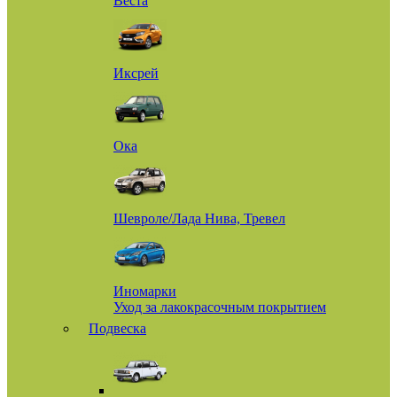
Веста
Иксрей
Ока
Шевроле/Лада Нива, Тревел
Иномарки
Уход за лакокрасочным покрытием
Подвеска