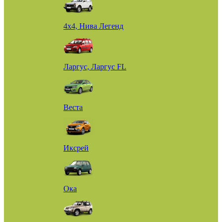
4х4, Нива Легенд
Ларгус, Ларгус FL
Веста
Иксрей
Ока