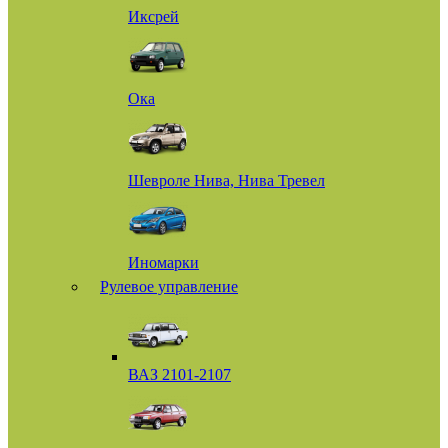
Иксрей
Ока
Шевроле Нива, Нива Тревел
Иномарки
Рулевое управление
ВАЗ 2101-2107