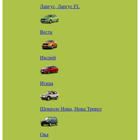
Ларгус, Ларгус FL
Веста
Иксрей
Искра
Шевроле Нива, Нива Тревел
Ока