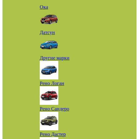
Ока
Датсун
Другие марки
Рено Логан
Рено Сандеро
Рено Дастер