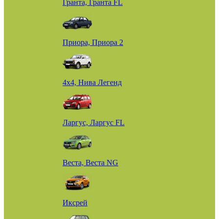
Гранта, Гранта FL
Приора, Приора 2
4х4, Нива Легенд
Ларгус, Ларгус FL
Веста, Веста NG
Иксрей