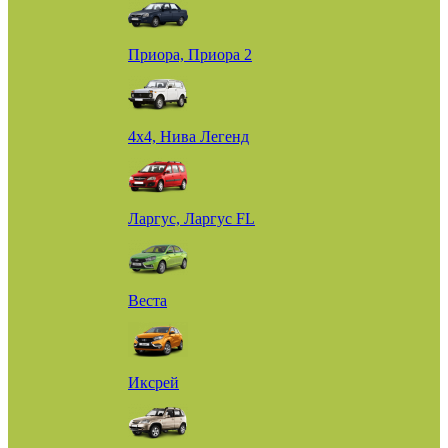
Приора, Приора 2
4х4, Нива Легенд
Ларгус, Ларгус FL
Веста
Иксрей