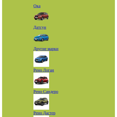
Ока
Датсун
Другие марки
Рено Логан
Рено Сандеро
Рено Дастер