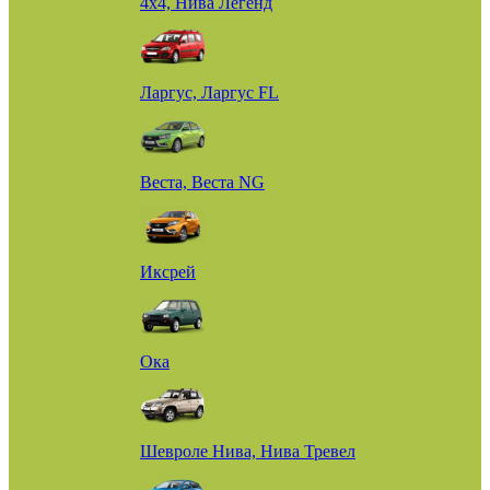
4х4, Нива Легенд
Ларгус, Ларгус FL
Веста, Веста NG
Иксрей
Ока
Шевроле Нива, Нива Тревел