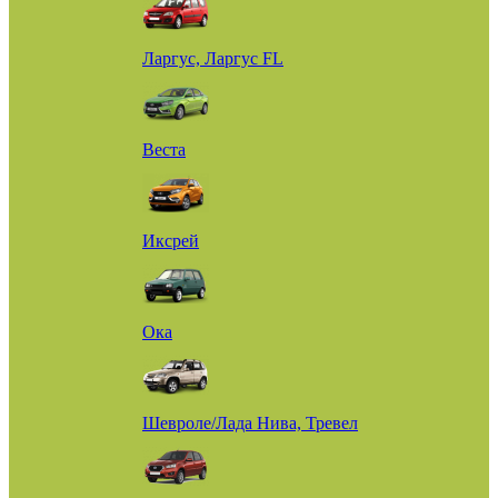
Ларгус, Ларгус FL
Веста
Иксрей
Ока
Шевроле/Лада Нива, Тревел