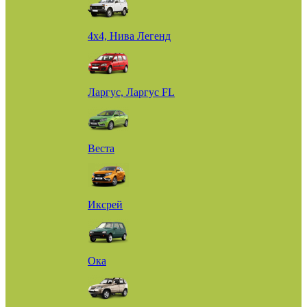
4х4, Нива Легенд
Ларгус, Ларгус FL
Веста
Иксрей
Ока