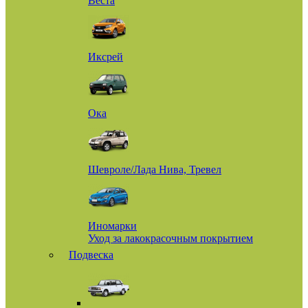
Веста
Иксрей
Ока
Шевроле/Лада Нива, Тревел
Иномарки
Уход за лакокрасочным покрытием
Подвеска