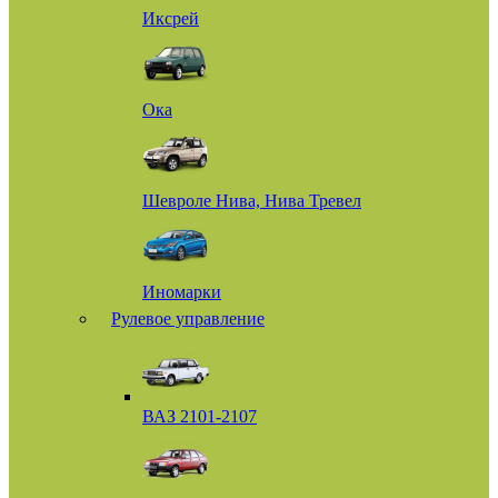
Иксрей
Ока
Шевроле Нива, Нива Тревел
Иномарки
Рулевое управление
ВАЗ 2101-2107