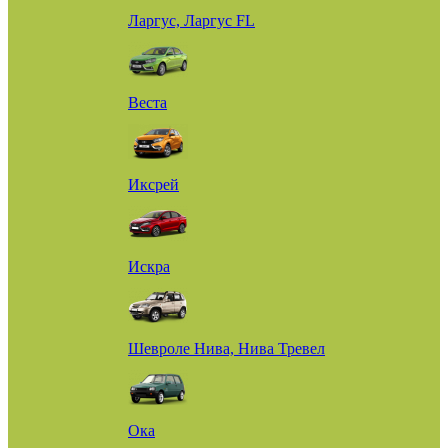
Ларгус, Ларгус FL
Веста
Иксрей
Искра
Шевроле Нива, Нива Тревел
Ока