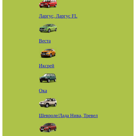
Ларгус, Ларгус FL
Веста
Иксрей
Ока
Шевроле/Лада Нива, Тревел