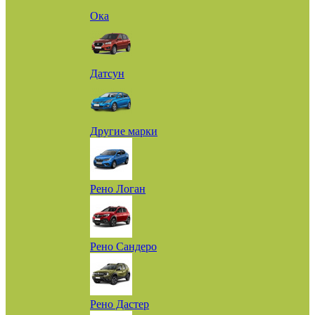
Ока
Датсун
Другие марки
Рено Логан
Рено Сандеро
Рено Дастер