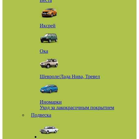
Веста
Иксрей
Ока
Шевроле/Лада Нива, Тревел
Иномарки
Уход за лакокрасочным покрытием
Подвеска