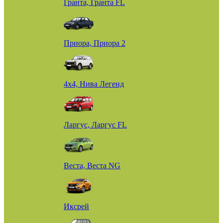
Гранта, Гранта FL
Приора, Приора 2
4х4, Нива Легенд
Ларгус, Ларгус FL
Веста, Веста NG
Иксрей