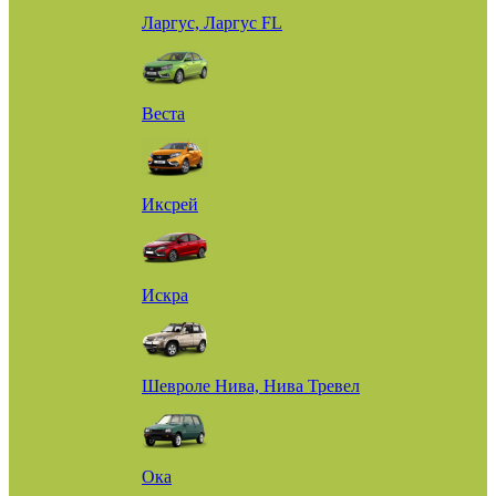
Ларгус, Ларгус FL
Веста
Иксрей
Искра
Шевроле Нива, Нива Тревел
Ока