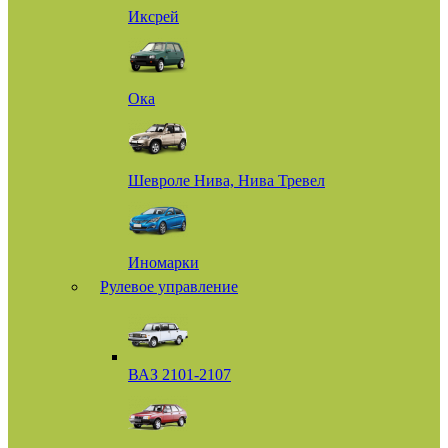
Иксрей
Ока
Шевроле Нива, Нива Тревел
Иномарки
Рулевое управление
ВАЗ 2101-2107