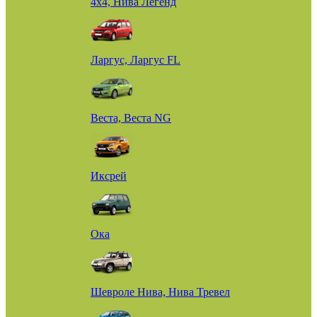
4х4, Нива Легенд
Ларгус, Ларгус FL
Веста, Веста NG
Иксрей
Ока
Шевроле Нива, Нива Тревел