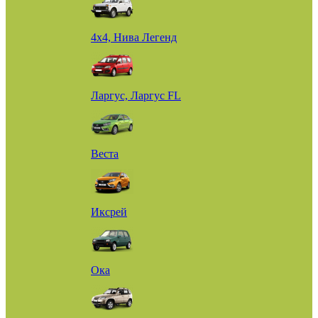
4х4, Нива Легенд
Ларгус, Ларгус FL
Веста
Иксрей
Ока