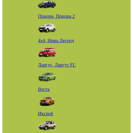
Приора, Приора 2
4х4, Нива Легенд
Ларгус, Ларгус FL
Веста
Иксрей