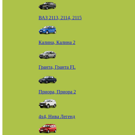
ВАЗ 2113, 2114, 2115
Калина, Калина 2
Гранта, Гранта FL
Приора, Приора 2
4х4, Нива Легенд