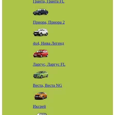
Гранта, Гранта FL
Приора, Приора 2
4х4, Нива Легенд
Ларгус, Ларгус FL
Веста, Веста NG
Иксрей