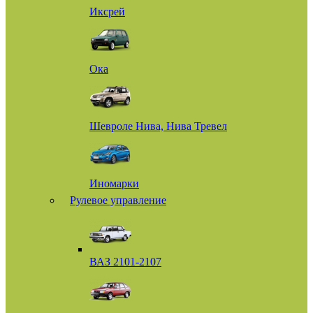
Иксрей
Ока
Шевроле Нива, Нива Тревел
Иномарки
Рулевое управление
ВАЗ 2101-2107