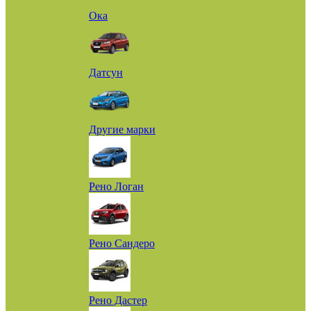
Ока
Датсун
Другие марки
Рено Логан
Рено Сандеро
Рено Дастер