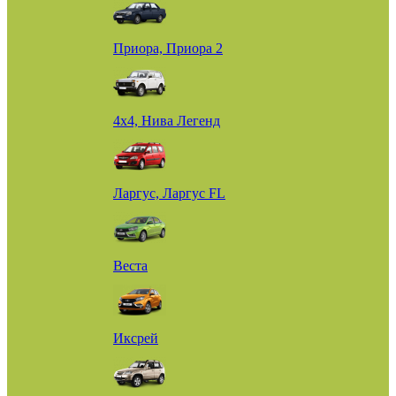
Приора, Приора 2
4х4, Нива Легенд
Ларгус, Ларгус FL
Веста
Иксрей