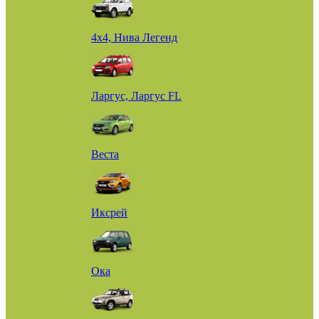
4х4, Нива Легенд
Ларгус, Ларгус FL
Веста
Иксрей
Ока