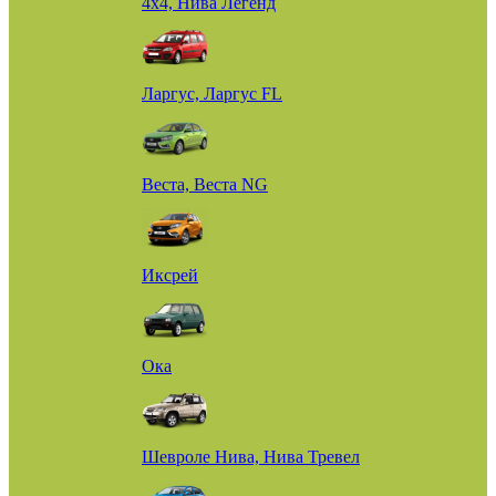
4х4, Нива Легенд
Ларгус, Ларгус FL
Веста, Веста NG
Иксрей
Ока
Шевроле Нива, Нива Тревел