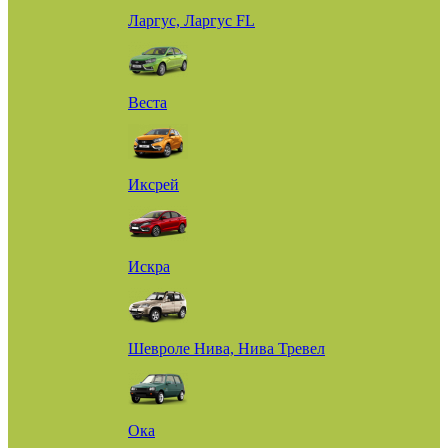
Ларгус, Ларгус FL
Веста
Иксрей
Искра
Шевроле Нива, Нива Тревел
Ока