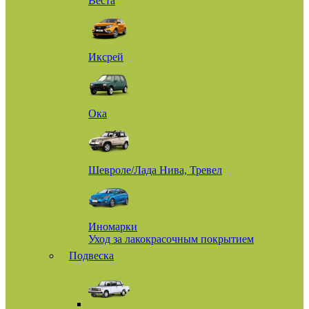
Веста
Иксрей
Ока
Шевроле/Лада Нива, Тревел
Иномарки
Уход за лакокрасочным покрытием
Подвеска