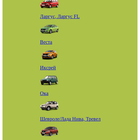
Ларгус, Ларгус FL
Веста
Иксрей
Ока
Шевроле/Лада Нива, Тревел