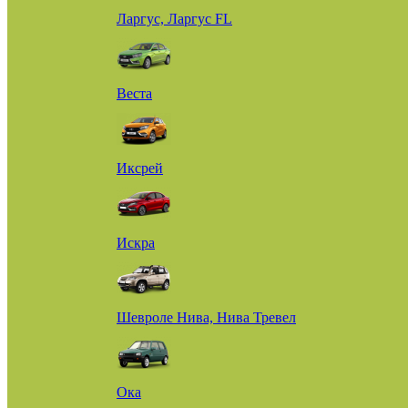
Ларгус, Ларгус FL
Веста
Иксрей
Искра
Шевроле Нива, Нива Тревел
Ока