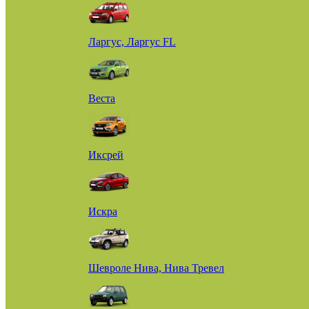
Ларгус, Ларгус FL
Веста
Иксрей
Искра
Шевроле Нива, Нива Тревел