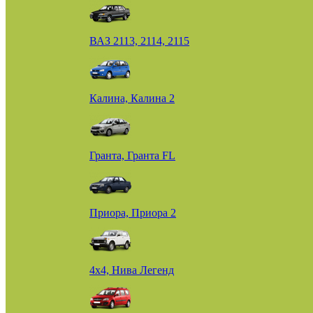
ВАЗ 2113, 2114, 2115
Калина, Калина 2
Гранта, Гранта FL
Приора, Приора 2
4х4, Нива Легенд