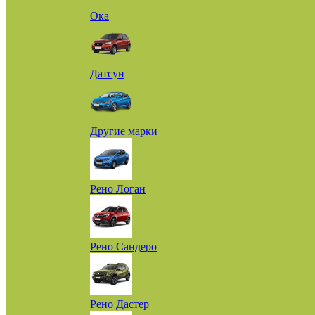
Ока
Датсун
Другие марки
Рено Логан
Рено Сандеро
Рено Дастер