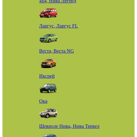
4х4, Нива Легенд
Ларгус, Ларгус FL
Веста, Веста NG
Иксрей
Ока
Шевроле Нива, Нива Тревел