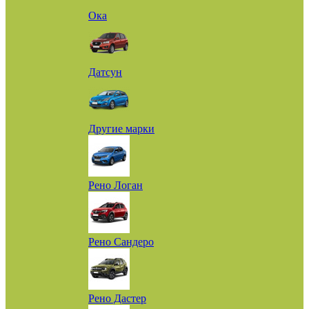
Ока
Датсун
Другие марки
Рено Логан
Рено Сандеро
Рено Дастер