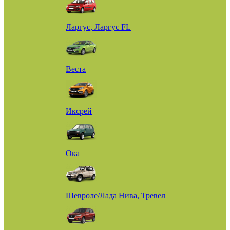
Ларгус, Ларгус FL
Веста
Иксрей
Ока
Шевроле/Лада Нива, Тревел