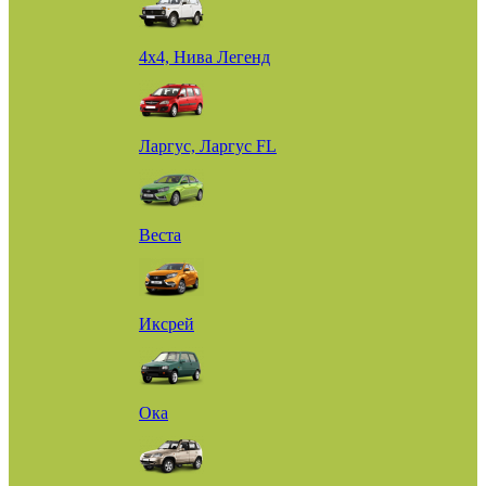
4х4, Нива Легенд
Ларгус, Ларгус FL
Веста
Иксрей
Ока