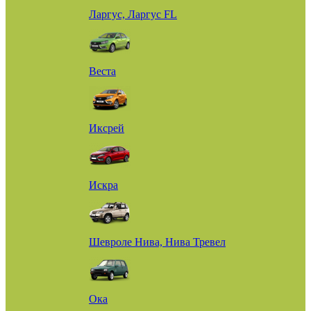
Ларгус, Ларгус FL
Веста
Иксрей
Искра
Шевроле Нива, Нива Тревел
Ока