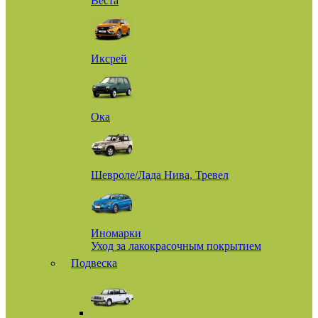
Веста
Иксрей
Ока
Шевроле/Лада Нива, Тревел
Иномарки
Уход за лакокрасочным покрытием
Подвеска