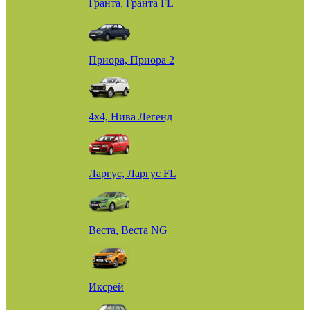
Гранта, Гранта FL
Приора, Приора 2
4х4, Нива Легенд
Ларгус, Ларгус FL
Веста, Веста NG
Иксрей