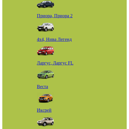
Приора, Приора 2
4х4, Нива Легенд
Ларгус, Ларгус FL
Веста
Иксрей