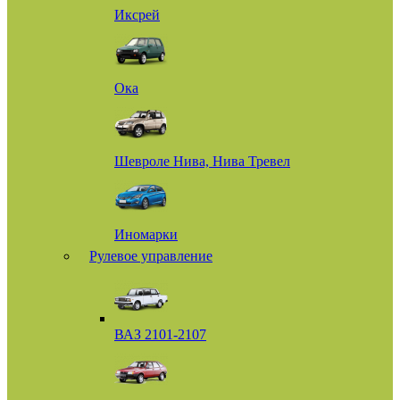
Иксрей
Ока
Шевроле Нива, Нива Тревел
Иномарки
Рулевое управление
ВАЗ 2101-2107