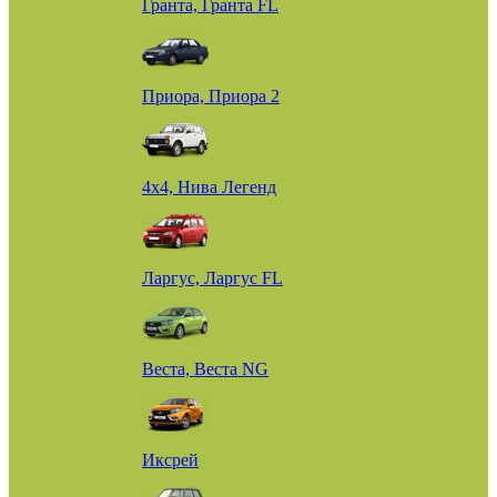
Гранта, Гранта FL
Приора, Приора 2
4х4, Нива Легенд
Ларгус, Ларгус FL
Веста, Веста NG
Иксрей