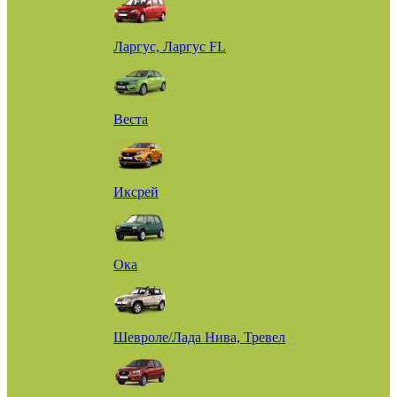
Ларгус, Ларгус FL
Веста
Иксрей
Ока
Шевроле/Лада Нива, Тревел