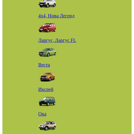
4х4, Нива Легенд
Ларгус, Ларгус FL
Веста
Иксрей
Ока