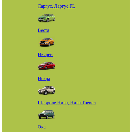
Ларгус, Ларгус FL
Веста
Иксрей
Искра
Шевроле Нива, Нива Тревел
Ока