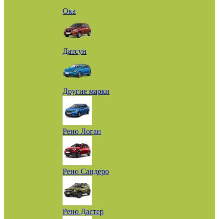
Ока
Датсун
Другие марки
Рено Логан
Рено Сандеро
Рено Дастер