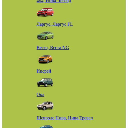
4х4, Нива Легенд
Ларгус, Ларгус FL
Веста, Веста NG
Иксрей
Ока
Шевроле Нива, Нива Тревел