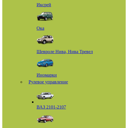
Иксрей
Ока
Шевроле Нива, Нива Тревел
Иномарки
Рулевое управление
ВАЗ 2101-2107