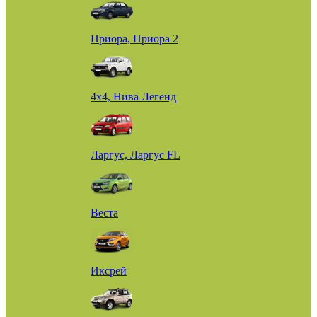
Приора, Приора 2
4х4, Нива Легенд
Ларгус, Ларгус FL
Веста
Иксрей