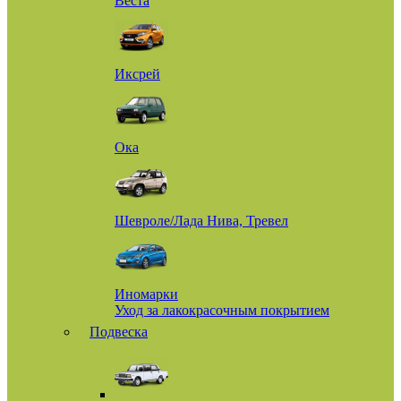
Веста
Иксрей
Ока
Шевроле/Лада Нива, Тревел
Иномарки
Уход за лакокрасочным покрытием
Подвеска