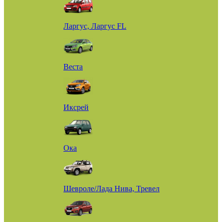
Ларгус, Ларгус FL
Веста
Иксрей
Ока
Шевроле/Лада Нива, Тревел