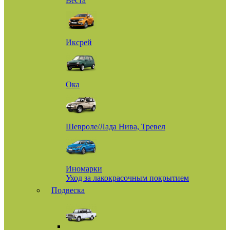
Веста
Иксрей
Ока
Шевроле/Лада Нива, Тревел
Иномарки
Уход за лакокрасочным покрытием
Подвеска