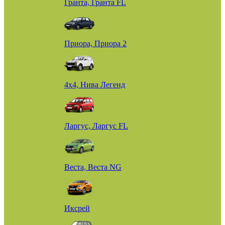
Гранта, Гранта FL
Приора, Приора 2
4х4, Нива Легенд
Ларгус, Ларгус FL
Веста, Веста NG
Иксрей