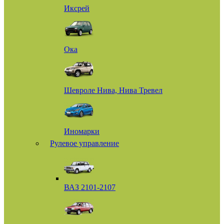
Иксрей
Ока
Шевроле Нива, Нива Тревел
Иномарки
Рулевое управление
ВАЗ 2101-2107