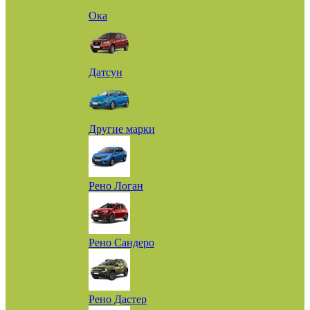
Ока
Датсун
Другие марки
Рено Логан
Рено Сандеро
Рено Дастер