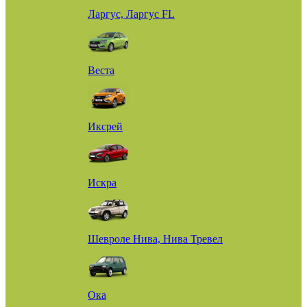
Ларгус, Ларгус FL
Веста
Иксрей
Искра
Шевроле Нива, Нива Тревел
Ока