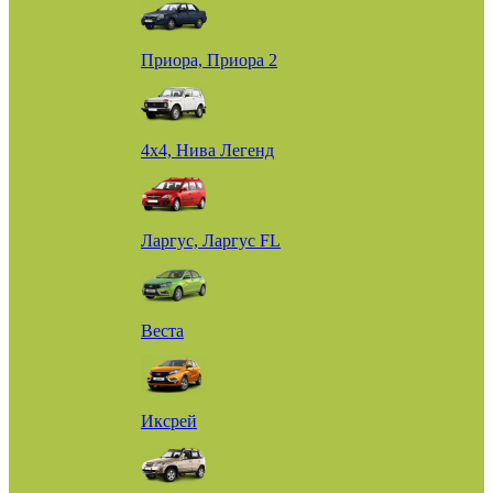
Приора, Приора 2
4х4, Нива Легенд
Ларгус, Ларгус FL
Веста
Иксрей