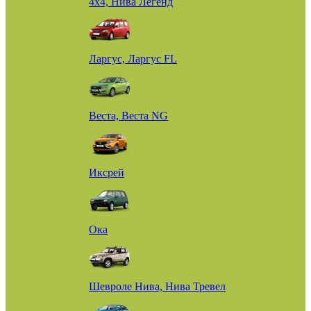
4х4, Нива Легенд
Ларгус, Ларгус FL
Веста, Веста NG
Иксрей
Ока
Шевроле Нива, Нива Тревел