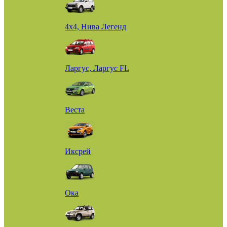
4х4, Нива Легенд
Ларгус, Ларгус FL
Веста
Иксрей
Ока