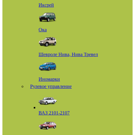
Иксрей
Ока
Шевроле Нива, Нива Тревел
Иномарки
Рулевое управление
ВАЗ 2101-2107