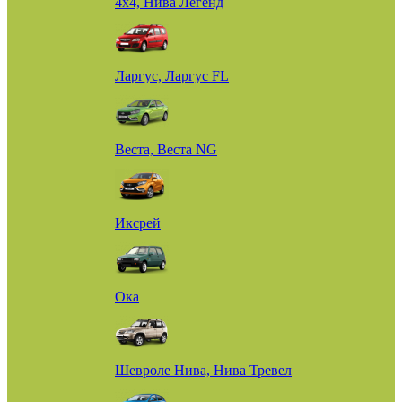
4х4, Нива Легенд
Ларгус, Ларгус FL
Веста, Веста NG
Иксрей
Ока
Шевроле Нива, Нива Тревел