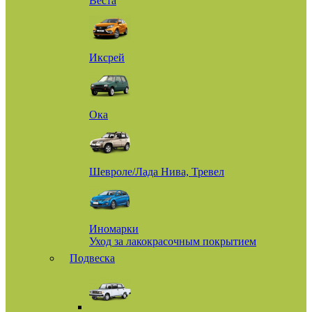
Веста
Иксрей
Ока
Шевроле/Лада Нива, Тревел
Иномарки
Уход за лакокрасочным покрытием
Подвеска