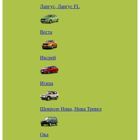
Ларгус, Ларгус FL
Веста
Иксрей
Искра
Шевроле Нива, Нива Тревел
Ока