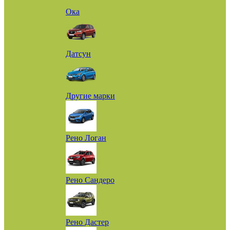
Ока
Датсун
Другие марки
Рено Логан
Рено Сандеро
Рено Дастер