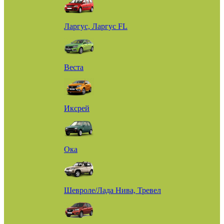
Ларгус, Ларгус FL
Веста
Иксрей
Ока
Шевроле/Лада Нива, Тревел