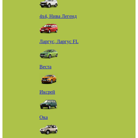
4х4, Нива Легенд
Ларгус, Ларгус FL
Веста
Иксрей
Ока