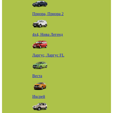
Приора, Приора 2
4х4, Нива Легенд
Ларгус, Ларгус FL
Веста
Иксрей