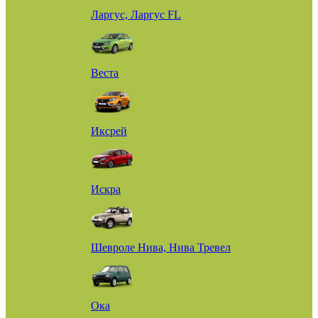
Ларгус, Ларгус FL
Веста
Иксрей
Искра
Шевроле Нива, Нива Тревел
Ока