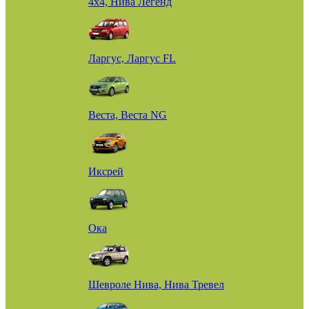
4х4, Нива Легенд
Ларгус, Ларгус FL
Веста, Веста NG
Иксрей
Ока
Шевроле Нива, Нива Тревел