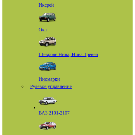
Иксрей
Ока
Шевроле Нива, Нива Тревел
Иномарки
Рулевое управление
ВАЗ 2101-2107