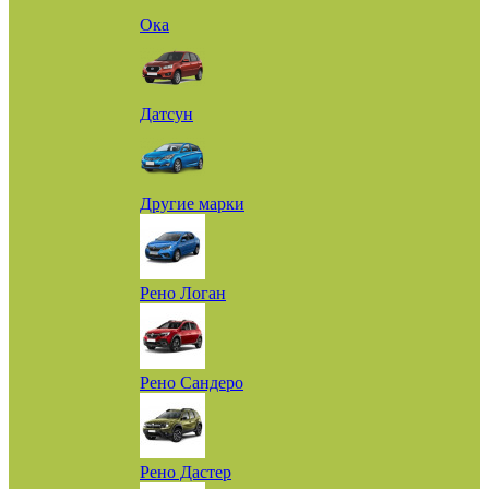
Ока
Датсун
Другие марки
Рено Логан
Рено Сандеро
Рено Дастер