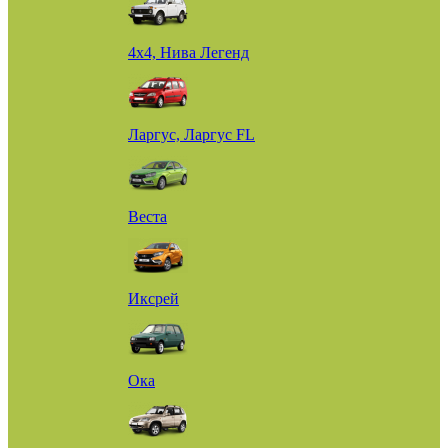
4х4, Нива Легенд
Ларгус, Ларгус FL
Веста
Иксрей
Ока