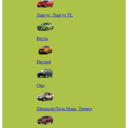
Ларгус, Ларгус FL
Веста
Иксрей
Ока
Шевроле/Лада Нива, Тревел