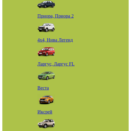
Приора, Приора 2
4х4, Нива Легенд
Ларгус, Ларгус FL
Веста
Иксрей