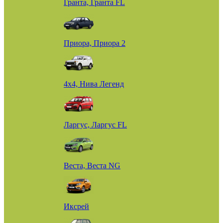
Гранта, Гранта FL
Приора, Приора 2
4х4, Нива Легенд
Ларгус, Ларгус FL
Веста, Веста NG
Иксрей