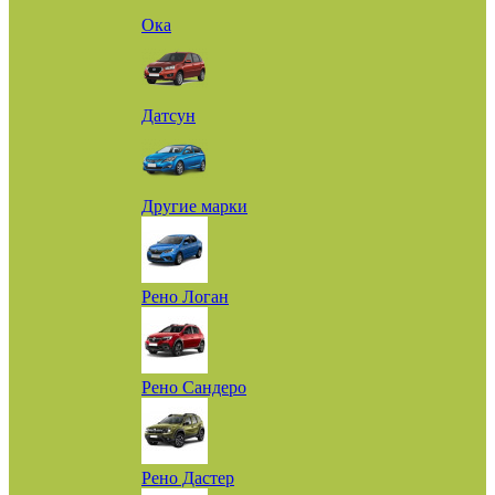
Ока
Датсун
Другие марки
Рено Логан
Рено Сандеро
Рено Дастер