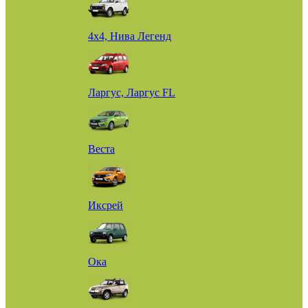
4х4, Нива Легенд
Ларгус, Ларгус FL
Веста
Иксрей
Ока