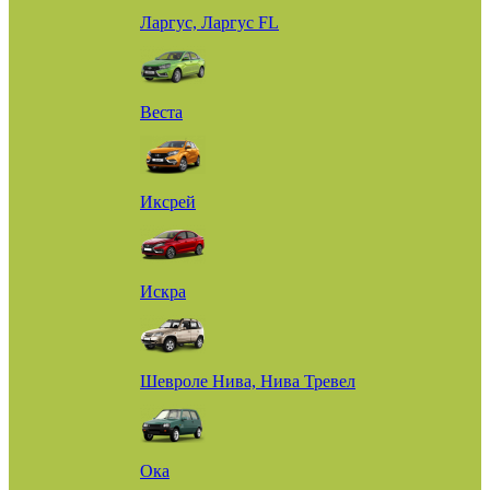
Ларгус, Ларгус FL
Веста
Иксрей
Искра
Шевроле Нива, Нива Тревел
Ока