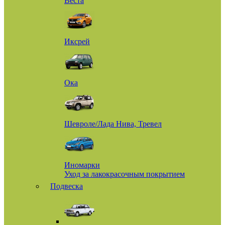
Веста
Иксрей
Ока
Шевроле/Лада Нива, Тревел
Иномарки
Уход за лакокрасочным покрытием
Подвеска