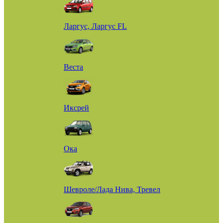
Ларгус, Ларгус FL
Веста
Иксрей
Ока
Шевроле/Лада Нива, Тревел