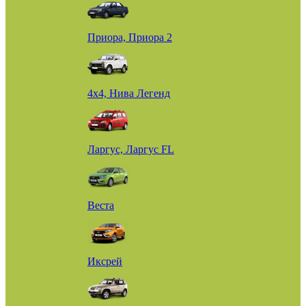
Приора, Приора 2
4х4, Нива Легенд
Ларгус, Ларгус FL
Веста
Иксрей