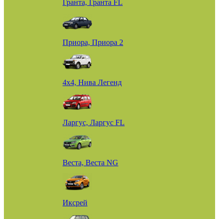
Гранта, Гранта FL
Приора, Приора 2
4х4, Нива Легенд
Ларгус, Ларгус FL
Веста, Веста NG
Иксрей