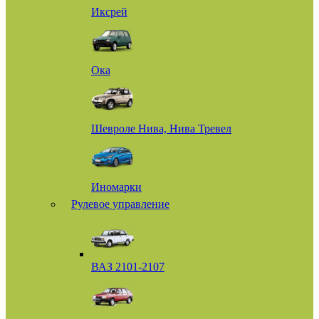
Иксрей
Ока
Шевроле Нива, Нива Тревел
Иномарки
Рулевое управление
ВАЗ 2101-2107