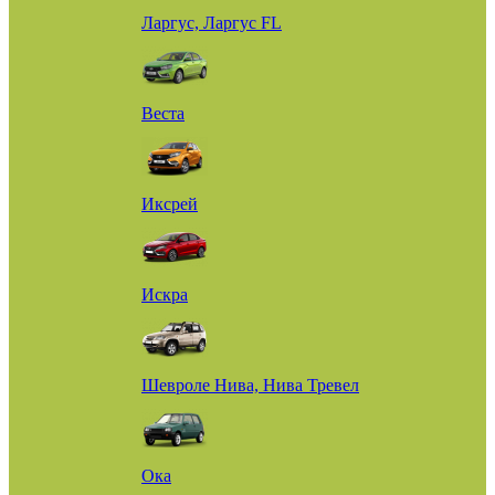
Ларгус, Ларгус FL
Веста
Иксрей
Искра
Шевроле Нива, Нива Тревел
Ока