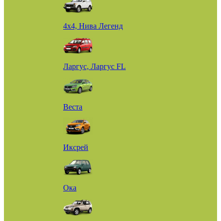
4х4, Нива Легенд
Ларгус, Ларгус FL
Веста
Иксрей
Ока