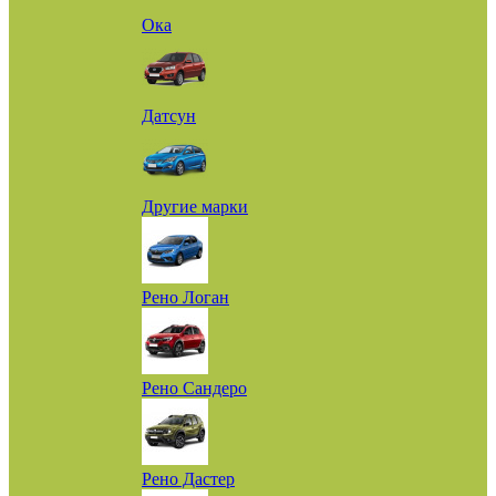
Ока
Датсун
Другие марки
Рено Логан
Рено Сандеро
Рено Дастер