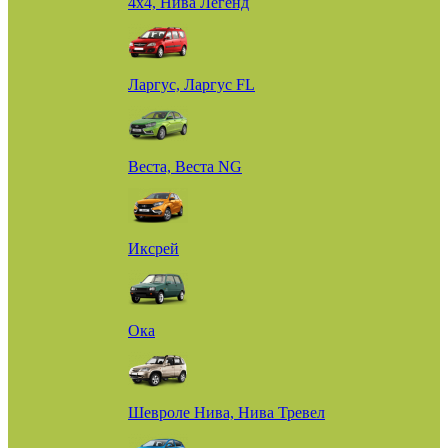
4х4, Нива Легенд
Ларгус, Ларгус FL
Веста, Веста NG
Иксрей
Ока
Шевроле Нива, Нива Тревел