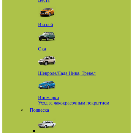
Веста
Иксрей
Ока
Шевроле/Лада Нива, Тревел
Иномарки
Уход за лакокрасочным покрытием
Подвеска