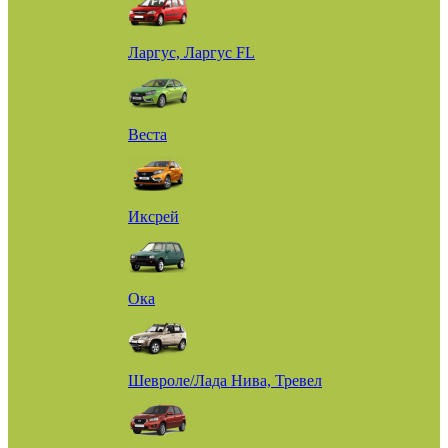
Ларгус, Ларгус FL
Веста
Иксрей
Ока
Шевроле/Лада Нива, Тревел