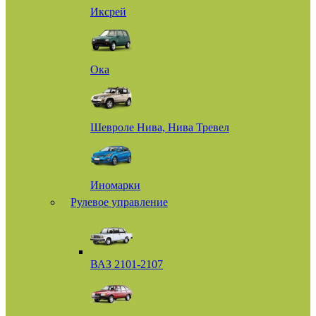
Иксрей
Ока
Шевроле Нива, Нива Тревел
Иномарки
Рулевое управление
ВАЗ 2101-2107