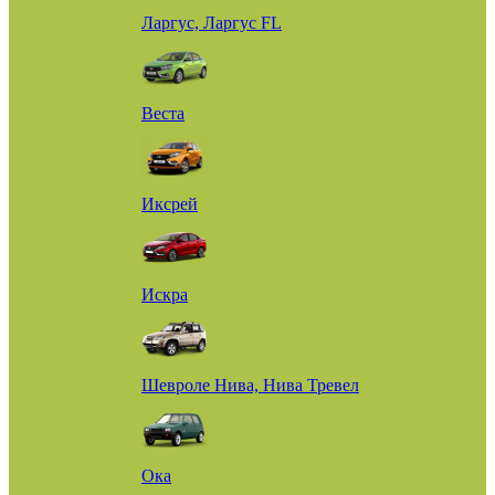
Ларгус, Ларгус FL
Веста
Иксрей
Искра
Шевроле Нива, Нива Тревел
Ока