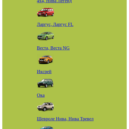
4х4, Нива Легенд
Ларгус, Ларгус FL
Веста, Веста NG
Иксрей
Ока
Шевроле Нива, Нива Тревел