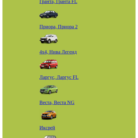
Гранта, Гранта FL
Приора, Приора 2
4х4, Нива Легенд
Ларгус, Ларгус FL
Веста, Веста NG
Иксрей