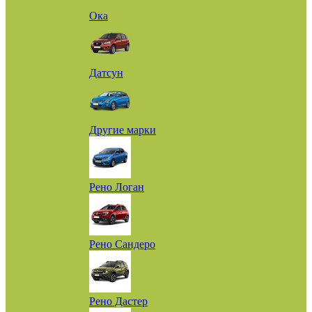
Ока
Датсун
Другие марки
Рено Логан
Рено Сандеро
Рено Дастер