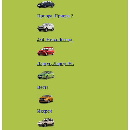
Приора, Приора 2
4х4, Нива Легенд
Ларгус, Ларгус FL
Веста
Иксрей