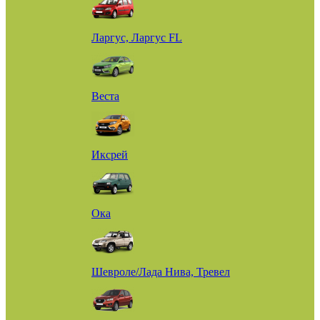
Ларгус, Ларгус FL
Веста
Иксрей
Ока
Шевроле/Лада Нива, Тревел