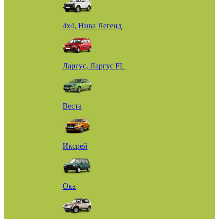
4х4, Нива Легенд
Ларгус, Ларгус FL
Веста
Иксрей
Ока