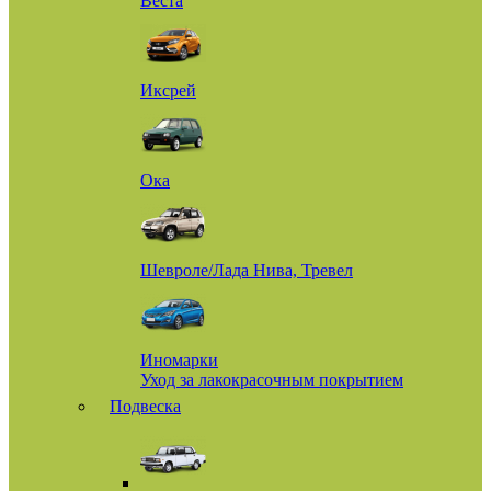
Веста
Иксрей
Ока
Шевроле/Лада Нива, Тревел
Иномарки
Уход за лакокрасочным покрытием
Подвеска