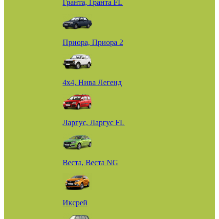
Гранта, Гранта FL
Приора, Приора 2
4х4, Нива Легенд
Ларгус, Ларгус FL
Веста, Веста NG
Иксрей