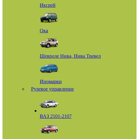
Иксрей
Ока
Шевроле Нива, Нива Тревел
Иномарки
Рулевое управление
ВАЗ 2101-2107