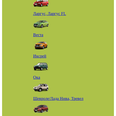
Ларгус, Ларгус FL
Веста
Иксрей
Ока
Шевроле/Лада Нива, Тревел