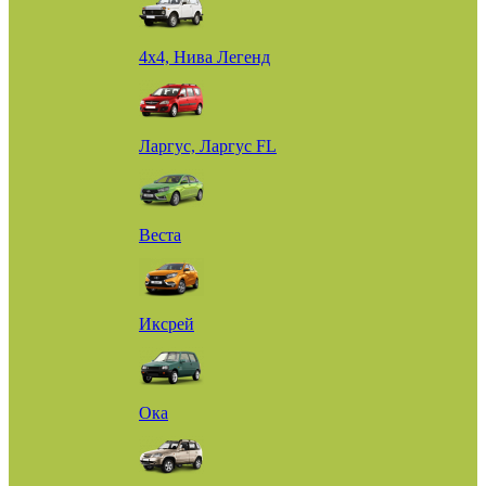
4х4, Нива Легенд
Ларгус, Ларгус FL
Веста
Иксрей
Ока