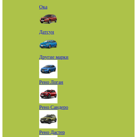
Ока
Датсун
Другие марки
Рено Логан
Рено Сандеро
Рено Дастер