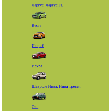
Ларгус, Ларгус FL
Веста
Иксрей
Искра
Шевроле Нива, Нива Тревел
Ока