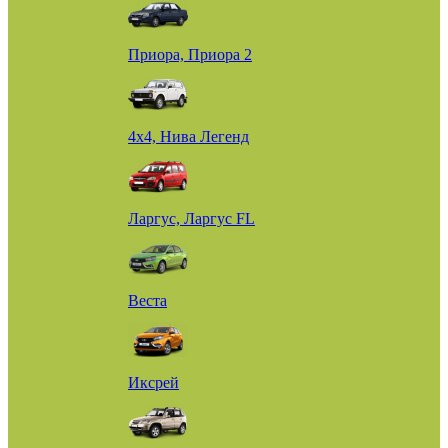
Приора, Приора 2
4х4, Нива Легенд
Ларгус, Ларгус FL
Веста
Иксрей