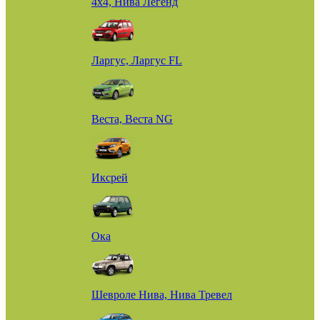
4х4, Нива Легенд
Ларгус, Ларгус FL
Веста, Веста NG
Иксрей
Ока
Шевроле Нива, Нива Тревел