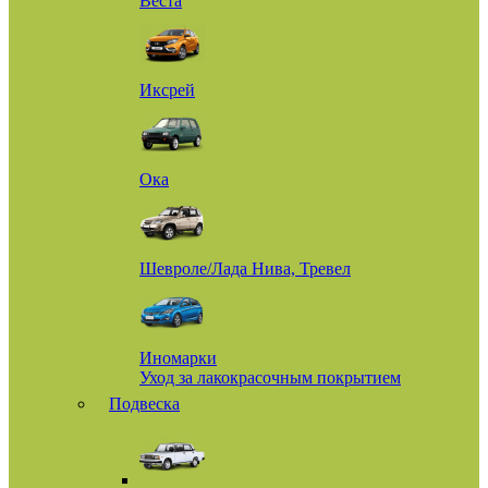
Веста
Иксрей
Ока
Шевроле/Лада Нива, Тревел
Иномарки
Уход за лакокрасочным покрытием
Подвеска